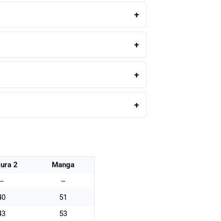
ura 2
Manga
--
--
40
51
43
53