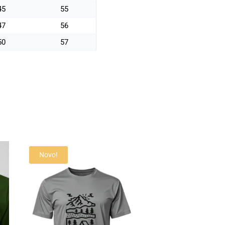
45
55
47
56
50
57
Novo!