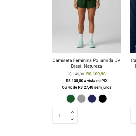
Camiseta Feminina Poliamida UV
Ca
Brasil Natureza
R$
109,90
R$
149,90
R$
105,50
à vista no PIX
Ou 4x de
R$
27,48
sem juros
Verde Escuro
Cinza
Marinho
Pre