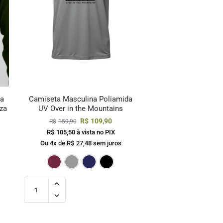
da
Camiseta Masculina Poliamida
za
UV Over in the Mountains
R$
109,90
R$
159,90
R$
105,50
à vista no PIX
Ou 4x de
R$
27,48
sem juros
uro
za
Marinho
Preto
Bordô
Cinza
Marinho
Preto