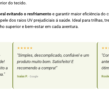
rior do tecido.
poral evitando o resfriamento
e garantir maior eficiência do 
ele dos raios UV prejudiciais á saúde. Ideal para trilhas, tr
nho superior e bem-estar em cada aventura.
★★★★★
★★
o
"Simples, descomplicado, confiável e um
"Com
de!
produto muito bom. Satisfeito! E
ante
ito a
recomendo a compra!"
ótim
a."
Isaías P.
Rosil
· Google