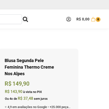
R$
0,00
0
Blusa Segunda Pele
Feminina Thermo Creme
Nos Alpes
R$
149,90
R$
143,90
à vista no PIX
R$
37,48
Ou 4x de
sem juros
⭐ 4,9 em avaliações no Google • +25.000 peças enviadas