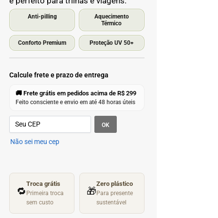
e perfeito para trilhas e viagens.
Anti-pilling
Aquecimento
Térmico
Conforto Premium
Proteção UV 50+
Calcule frete e prazo de entrega
🚚 Frete grátis em pedidos acima de R$ 299
Feito consciente e envio em até 48 horas úteis
OK
Não sei meu cep
Troca grátis
Zero plástico
🔁
🎁
Primeira troca
Para presente
sem custo
sustentável