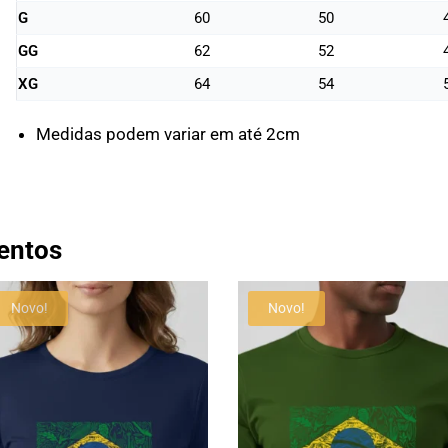
G
60
50
GG
62
52
XG
64
54
Medidas podem variar em até 2cm
entos
Novo!
Novo!