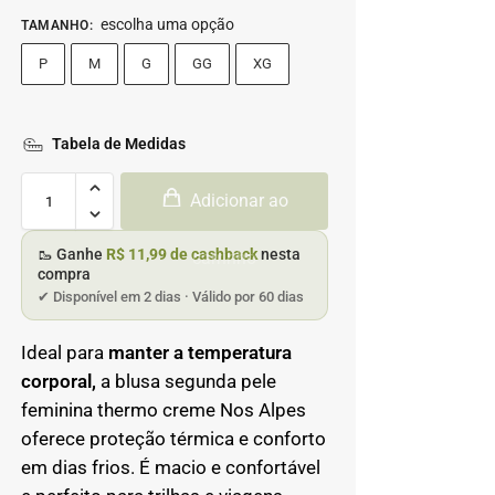
escolha uma opção
TAMANHO
:
P
M
G
GG
XG
Tabela de Medidas
Adicionar ao
🥾 Ganhe
R$ 11,99 de cashback
nesta
carrinho
compra
✔ Disponível em 2 dias · Válido por 60 dias
Ideal para
manter a temperatura
corporal,
a blusa segunda pele
feminina thermo creme Nos Alpes
oferece proteção térmica e conforto
em dias frios. É macio e confortável