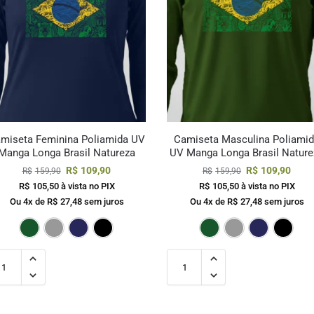
miseta Feminina Poliamida UV
Camiseta Masculina Poliami
Manga Longa Brasil Natureza
UV Manga Longa Brasil Nature
R$
109,90
R$
109,90
R$
159,90
R$
159,90
R$
105,50
à vista no PIX
R$
105,50
à vista no PIX
Ou 4x de
R$
27,48
sem juros
Ou 4x de
R$
27,48
sem juros
to
Verde Escuro
Cinza
Marinho
Preto
Verde Esc
Cin