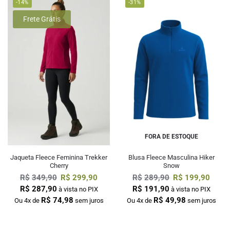
-14%
-31%
Frete Grátis
FORA DE ESTOQUE
Jaqueta Fleece Feminina Trekker
Blusa Fleece Masculina Hiker
Cherry
Snow
R$
349,90
R$
299,90
R$
289,90
R$
199,90
R$
287,90
R$
191,90
à vista no PIX
à vista no PIX
R$
74,98
R$
49,98
Ou 4x de
sem juros
Ou 4x de
sem juros