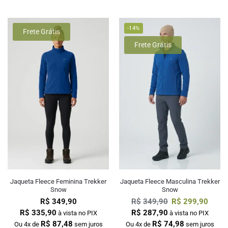
-14%
Frete Grátis
Frete Grátis
Jaqueta Fleece Feminina Trekker
Jaqueta Fleece Masculina Trekker
Snow
Snow
R$
349,90
R$
349,90
R$
299,90
R$
335,90
R$
287,90
à vista no PIX
à vista no PIX
R$
87,48
R$
74,98
Ou 4x de
sem juros
Ou 4x de
sem juros