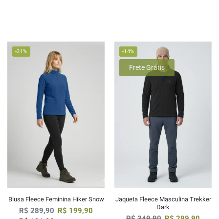
-31%
-14%
Frete Grátis
Blusa Fleece Feminina Hiker Snow
Jaqueta Fleece Masculina Trekker
Dark
R$
289,90
R$
199,90
R$
349,90
R$
299,90