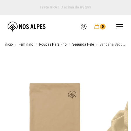
Frete GRÁTIS acima de R$ 299
0
Início
Feminino
Roupas Para Frio
Segunda Pele
Bandana Segunda Pele Tubular Unissex Creme Nos Alpes
/
/
/
/