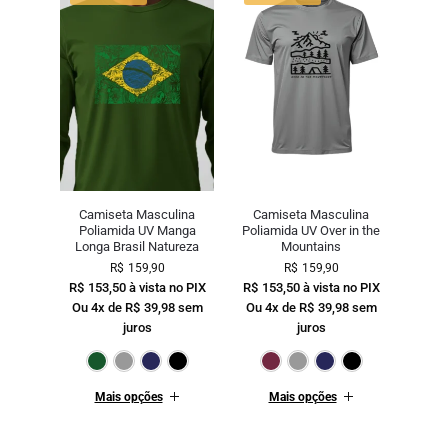
Camiseta Masculina
Camiseta Masculina
Poliamida UV Manga
Poliamida UV Over in the
Longa Brasil Natureza
Mountains
R$
159,90
R$
159,90
R$
153,50
à vista no PIX
R$
153,50
à vista no PIX
Ou 4x de
R$
39,98
sem
Ou 4x de
R$
39,98
sem
juros
juros
Verde Escuro
Cinza
Marinho
Preto
Bordô
Cinza
Mari
Mais opções
Mais opções