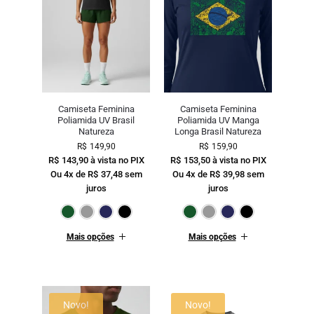
Camiseta Feminina
Camiseta Feminina
Poliamida UV Brasil
Poliamida UV Manga
Natureza
Longa Brasil Natureza
R$
149,90
R$
159,90
R$
143,90
à vista no PIX
R$
153,50
à vista no PIX
Ou 4x de
R$
37,48
sem
Ou 4x de
R$
39,98
sem
juros
juros
Verde Escuro
Cinza
Marinho
Preto
Verde Escuro
Cinza
Mari
Mais opções
Mais opções
Novo!
Novo!