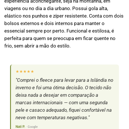
experiência aconchegante, seja na montanha, em
viagens ou no dia a dia urbano. Possui gola alta,
elástico nos punhos e zíper resistente. Conta com dois
bolsos externos e dois internos para manter o
essencial sempre por perto. Funcional e estilosa, é
perfeita para quem se preocupa em ficar quente no
frio, sem abrir a mão do estilo.
★★★★★
★
"Comprei o fleece para levar para a Islândia no
"A
inverno e foi uma ótima decisão. O tecido não
ve
deixa nada a desejar em comparação a
ex
marcas internacionais — com uma segunda
ce
pele e casaco adequado, fiquei confortável na
Cé
neve com temperaturas negativas."
Nati P.
· Google