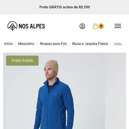
Frete GRÁTIS acima de R$ 299
0
Início
Masculino
Roupas para Frio
Blusa e Jaqueta Fleece
Jaqueta Fleece Masculina Trekker Snow
/
/
/
/
Frete Grátis