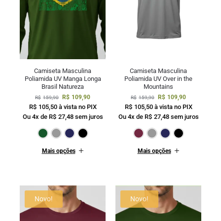
Camiseta Masculina
Camiseta Masculina
Poliamida UV Manga Longa
Poliamida UV Over in the
Brasil Natureza
Mountains
R$
109,90
R$
109,90
R$
159,90
R$
159,90
R$
105,50
à vista no PIX
R$
105,50
à vista no PIX
Ou 4x de
R$
27,48
sem juros
Ou 4x de
R$
27,48
sem juros
Verde Escuro
Cinza
Marinho
Preto
Bordô
Cinza
Mar
Mais opções
Mais opções
Novo!
Novo!