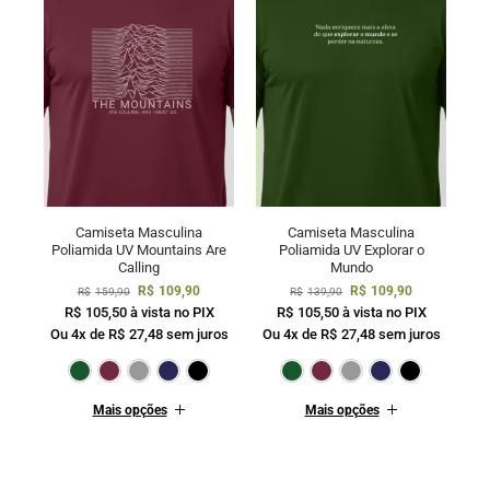
Camiseta Masculina
Camiseta Masculina
Poliamida UV Mountains Are
Poliamida UV Explorar o
Calling
Mundo
R$
109,90
R$
109,90
R$
159,90
R$
139,90
R$
105,50
à vista no PIX
R$
105,50
à vista no PIX
Ou 4x de
R$
27,48
sem juros
Ou 4x de
R$
27,48
sem juros
Verde Escuro
Bordô
Cinza
Marinho
Preto
Verde Escuro
Bordô
Cinza
M
Mais opções
Mais opções