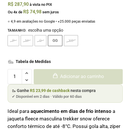
R$
287,90
à vista no PIX
R$
74,98
Ou 4x de
sem juros
⭐ 4,9 em avaliações no Google • +25.000 peças enviadas
escolha uma opção
TAMANHO
:
P
M
G
GG
XG
Tabela de Medidas
Adicionar ao carrinho
🥾 Ganhe
R$ 23,99 de cashback
nesta compra
✔ Disponível em 2 dias · Válido por 60 dias
Ideal para
aquecimento
em dias de frio intenso
a
jaqueta fleece masculina trekker snow oferece
conforto térmico de até -8°C. Possui gola alta, zíper