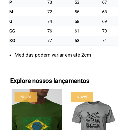
P
70
53
67
M
72
56
68
G
74
58
69
GG
76
61
70
XG
77
63
71
Medidas podem variar em até 2cm
Explore nossos lançamentos
Novo!
Novo!