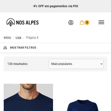
Frete GRÁTIS acima de R$ 299
0
Início
Loja
Página 4
/
/
MOSTRAR FILTROS
130 resultados