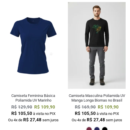
Camiseta Feminina Básica
Camiseta Masculina Poliamida UV
Poliamida UV Marinho
Manga Longa Biomas no Brasil
R$
129,90
R$
109,90
R$
169,90
R$
109,90
R$
105,50
R$
105,50
à vista no PIX
à vista no PIX
R$
27,48
R$
27,48
Ou 4x de
sem juros
Ou 4x de
sem juros
Bordô
Mar