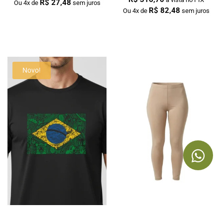
R$
27,48
Ou 4x de
sem juros
R$
82,48
Ou 4x de
sem juros
Novo!
Camiseta Masculina Poliamida UV
Calça Segunda Pele Feminina