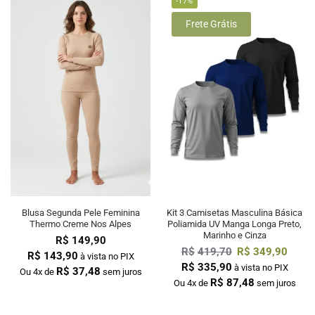
-17%
Frete Grátis
Blusa Segunda Pele Feminina
Kit 3 Camisetas Masculina Básica
Thermo Creme Nos Alpes
Poliamida UV Manga Longa Preto,
Marinho e Cinza
R$
149,90
R$
419,70
R$
349,90
R$
143,90
à vista no PIX
R$
335,90
à vista no PIX
R$
37,48
Ou 4x de
sem juros
R$
87,48
Ou 4x de
sem juros