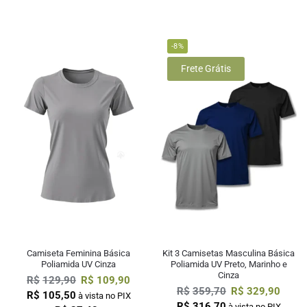
-8%
Frete Grátis
Camiseta Feminina Básica
Kit 3 Camisetas Masculina Básica
Poliamida UV Cinza
Poliamida UV Preto, Marinho e
Cinza
R$
129,90
R$
109,90
R$
359,70
R$
329,90
R$
105,50
à vista no PIX
R$
316,70
à vista no PIX