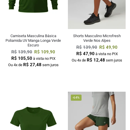
Camiseta Masculina Básica
Shorts Masculino Microfresh
Poliamida UV Manga Longa Verde
Verde Nos Alpes
Escuro
R$
139,90
R$
49,90
R$
139,90
R$
109,90
R$
47,90
à vista no PIX
R$
105,50
à vista no PIX
R$
12,48
Ou 4x de
sem juros
R$
27,48
Ou 4x de
sem juros
-64%