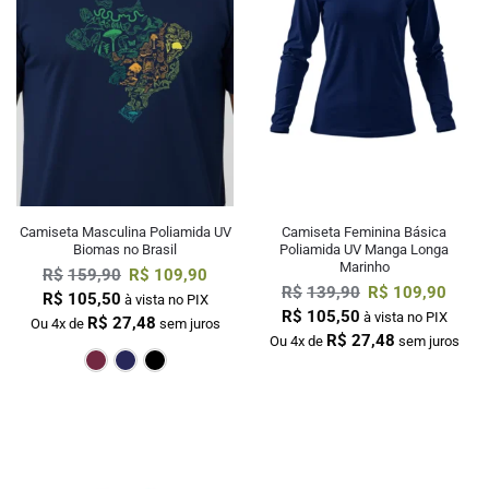
Camiseta Masculina Poliamida UV
Camiseta Feminina Básica
Biomas no Brasil
Poliamida UV Manga Longa
Marinho
R$
159,90
R$
109,90
R$
139,90
R$
109,90
R$
105,50
à vista no PIX
R$
105,50
à vista no PIX
R$
27,48
Ou 4x de
sem juros
R$
27,48
Ou 4x de
sem juros
Bordô
Marinho
Preto