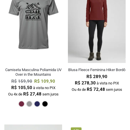
Camiseta Masculina Poliamida UV
Blusa Fleece Feminina Hiker Bordô
Over in the Mountains
R$
289,90
R$
159,90
R$
109,90
R$
278,30
à vista no PIX
R$
105,50
à vista no PIX
R$
72,48
Ou 4x de
sem juros
R$
27,48
Ou 4x de
sem juros
Bordô
Cinza
Marinho
Preto