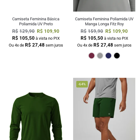
Camiseta Feminina Básica
Camiseta Feminina Poliamida UV
Poliamida UV Preto
Manga Longa Fitz Roy
R$
129,90
R$
109,90
R$
159,90
R$
109,90
R$
105,50
R$
105,50
à vista no PIX
à vista no PIX
R$
27,48
R$
27,48
Ou 4x de
sem juros
Ou 4x de
sem juros
Bordô
Cinza
M
-64%