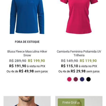
FORA DE ESTOQUE
Blusa Fleece Masculina Hiker
Camiseta Feminina Poliamida UV
Snow
Trilheira
R$
289,90
R$
199,90
R$
149,90
R$
119,90
R$
191,90
R$
115,10
à vista no PIX
à vista no PIX
R$
49,98
R$
29,98
Ou 4x de
sem juros
Ou 4x de
sem juros
Pink
Bordô
M
Frete Grátis