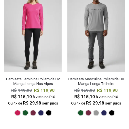
Camiseta Feminina Poliamida UV
Camiseta Masculina Poliamida UV
Manga Longa Nos Alpes
Manga Longa Trilheiro
R$
149,90
R$
119,90
R$
159,90
R$
119,90
R$
115,10
R$
115,10
à vista no PIX
à vista no PIX
R$
29,98
R$
29,98
Ou 4x de
sem juros
Ou 4x de
sem juros
Pink
Verde Escuro
Bordô
Marinho
Preto
Verde Escur
Bordô
Cin