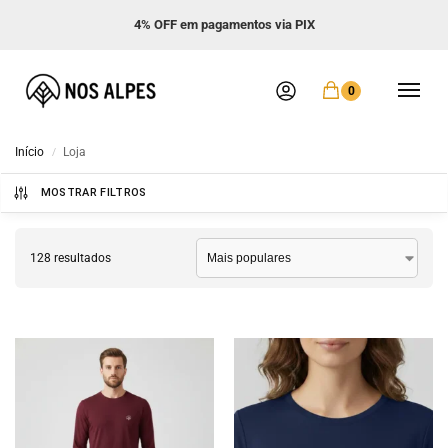
Frete GRÁTIS acima de R$ 299
0
Início
Loja
/
MOSTRAR FILTROS
128 resultados