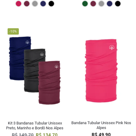
Pink
Bordô
Cinza
Marinho
Preto
Verde Escur
Bordô
Cin
-10%
Bandana Tubular Unissex Pink Nos
Kit 3 Bandanas Tubular Unissex
Alpes
Preto, Marinho e Bordô Nos Alpes
R$
49,90
R$
149,70
R$
134,70