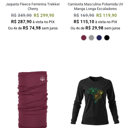
Jaqueta Fleece Feminina Trekker
Camiseta Masculina Poliamida UV
Cherry
Manga Longa Escaladores
R$
349,90
R$
299,90
R$
169,90
R$
119,90
R$
287,90
R$
115,10
à vista no PIX
à vista no PIX
R$
74,98
R$
29,98
Ou 4x de
sem juros
Ou 4x de
sem juros
Bordô
Cinza
M