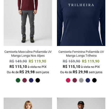
Camiseta Masculina Poliamida UV
Camiseta Feminina Poliamida UV
Manga Longa Nos Alpes
Manga Longa Trilheira
R$
149,90
R$
119,90
R$
159,90
R$
119,90
R$
115,10
R$
115,10
à vista no PIX
à vista no PIX
R$
29,98
R$
29,98
Ou 4x de
sem juros
Ou 4x de
sem juros
Verde Escuro
Bordô
Marinho
Preto
Pink
Bordô
Cin