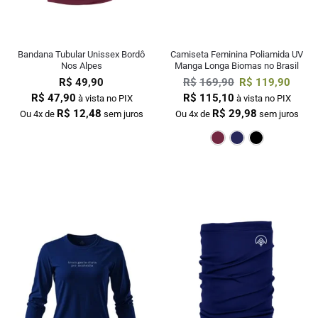
Bandana Tubular Unissex Bordô
Camiseta Feminina Poliamida UV
Nos Alpes
Manga Longa Biomas no Brasil
R$
49,90
R$
169,90
R$
119,90
R$
47,90
R$
115,10
à vista no PIX
à vista no PIX
R$
12,48
R$
29,98
Ou 4x de
sem juros
Ou 4x de
sem juros
Bordô
Mar