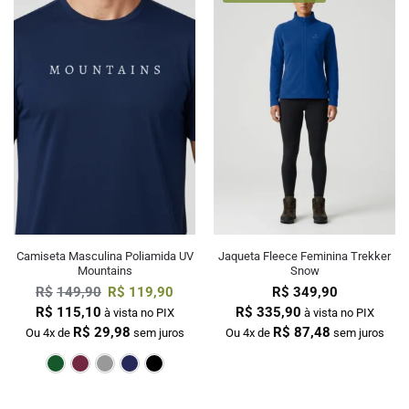
Camiseta Masculina Poliamida UV
Jaqueta Fleece Feminina Trekker
Mountains
Snow
R$
149,90
R$
119,90
R$
349,90
R$
115,10
R$
335,90
à vista no PIX
à vista no PIX
R$
29,98
R$
87,48
Ou 4x de
sem juros
Ou 4x de
sem juros
Verde Escuro
Bordô
Cinza
Marinho
Preto