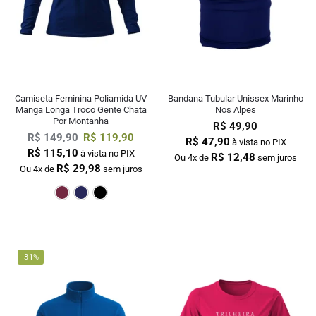
Camiseta Feminina Poliamida UV
Bandana Tubular Unissex Marinho
Manga Longa Troco Gente Chata
Nos Alpes
Por Montanha
R$
49,90
R$
149,90
R$
119,90
R$
47,90
à vista no PIX
R$
115,10
à vista no PIX
R$
12,48
Ou 4x de
sem juros
R$
29,98
Ou 4x de
sem juros
Bordô
Marinho
Preto
-31%