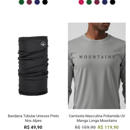
Verde Escuro
Bordô
Marinho
Preto
Pink
Verde E
Bor
Bandana Tubular Unissex Preto
Camiseta Masculina Poliamida UV
Nos Alpes
Manga Longa Mountains
R$
49,90
R$
159,90
R$
119,90