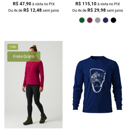
R$
47,90
R$
115,10
à vista no PIX
à vista no PIX
R$
12,48
R$
29,98
Ou 4x de
sem juros
Ou 4x de
sem juros
Verde Escur
Bordô
Cin
-14%
Frete Grátis