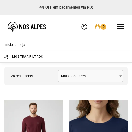
Frete GRÁTIS acima de R$ 299
0
Início
Loja
/
MOSTRAR FILTROS
128 resultados