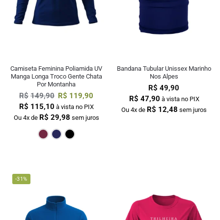
Camiseta Feminina Poliamida UV
Bandana Tubular Unissex Marinho
Manga Longa Troco Gente Chata
Nos Alpes
Por Montanha
R$
49,90
R$
149,90
R$
119,90
R$
47,90
à vista no PIX
R$
115,10
à vista no PIX
R$
12,48
Ou 4x de
sem juros
R$
29,98
Ou 4x de
sem juros
Bordô
Marinho
Preto
-31%