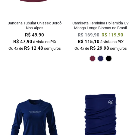
Bandana Tubular Unissex Bordô
Camiseta Feminina Poliamida UV
Nos Alpes
Manga Longa Biomas no Brasil
R$
49,90
R$
169,90
R$
119,90
R$
47,90
R$
115,10
à vista no PIX
à vista no PIX
R$
12,48
R$
29,98
Ou 4x de
sem juros
Ou 4x de
sem juros
Bordô
Mar