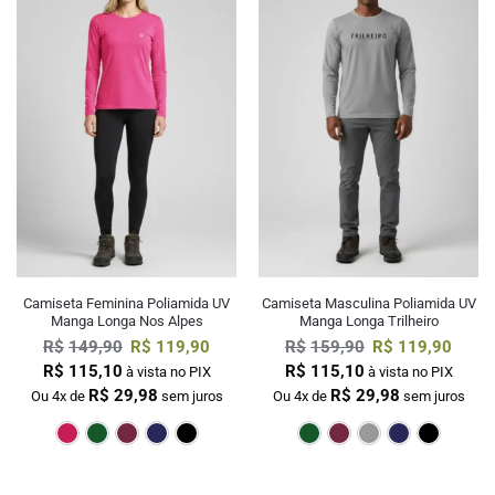
Camiseta Feminina Poliamida UV
Camiseta Masculina Poliamida UV
Manga Longa Nos Alpes
Manga Longa Trilheiro
R$
149,90
R$
119,90
R$
159,90
R$
119,90
R$
115,10
R$
115,10
à vista no PIX
à vista no PIX
R$
29,98
R$
29,98
Ou 4x de
sem juros
Ou 4x de
sem juros
Pink
Verde Escuro
Bordô
Marinho
Preto
Verde Escur
Bordô
Cin