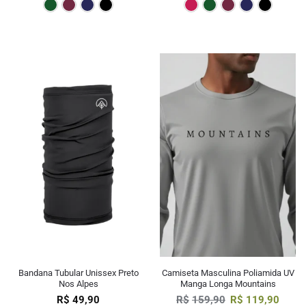
Verde Escuro
Bordô
Marinho
Preto
Pink
Verde E
Bor
Bandana Tubular Unissex Preto
Camiseta Masculina Poliamida UV
Nos Alpes
Manga Longa Mountains
R$
49,90
R$
159,90
R$
119,90