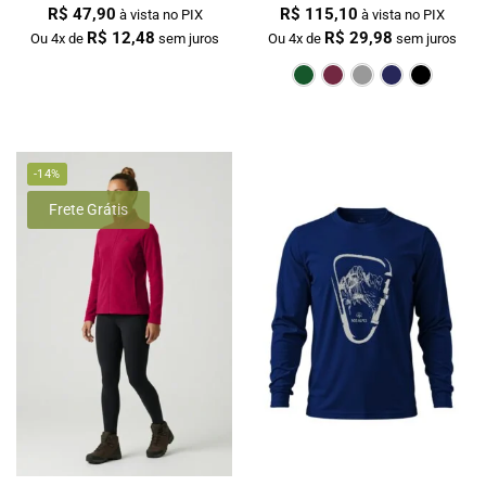
R$
47,90
R$
115,10
à vista no PIX
à vista no PIX
R$
12,48
R$
29,98
Ou 4x de
sem juros
Ou 4x de
sem juros
Verde Escur
Bordô
Cin
-14%
Frete Grátis