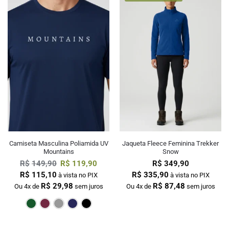
Camiseta Masculina Poliamida UV
Jaqueta Fleece Feminina Trekker
Mountains
Snow
R$
149,90
R$
119,90
R$
349,90
R$
115,10
R$
335,90
à vista no PIX
à vista no PIX
R$
29,98
R$
87,48
Ou 4x de
sem juros
Ou 4x de
sem juros
Verde Escuro
Bordô
Cinza
Marinho
Preto