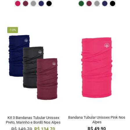
Pink
Bordô
Cinza
Marinho
Preto
Verde Escur
Bordô
Cin
-10%
Bandana Tubular Unissex Pink Nos
Kit 3 Bandanas Tubular Unissex
Alpes
Preto, Marinho e Bordô Nos Alpes
R$
49,90
R$
149,70
R$
134,70