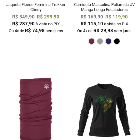
Jaqueta Fleece Feminina Trekker
Camiseta Masculina Poliamida UV
Cherry
Manga Longa Escaladores
R$
349,90
R$
299,90
R$
169,90
R$
119,90
R$
287,90
R$
115,10
à vista no PIX
à vista no PIX
R$
74,98
R$
29,98
Ou 4x de
sem juros
Ou 4x de
sem juros
Bordô
Cinza
M