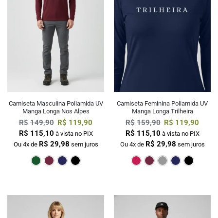
Camiseta Masculina Poliamida UV
Camiseta Feminina Poliamida UV
Manga Longa Nos Alpes
Manga Longa Trilheira
R$
149,90
R$
119,90
R$
159,90
R$
119,90
R$
115,10
R$
115,10
à vista no PIX
à vista no PIX
R$
29,98
R$
29,98
Ou 4x de
sem juros
Ou 4x de
sem juros
Verde Escuro
Bordô
Marinho
Preto
Pink
Bordô
Cin