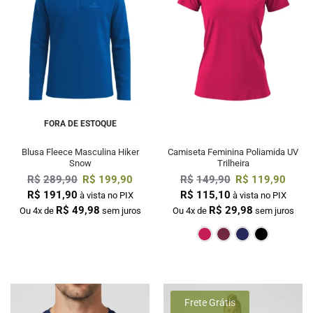
FORA DE ESTOQUE
Blusa Fleece Masculina Hiker
Camiseta Feminina Poliamida UV
Snow
Trilheira
R$
289,90
R$
199,90
R$
149,90
R$
119,90
R$
191,90
R$
115,10
à vista no PIX
à vista no PIX
R$
49,98
R$
29,98
Ou 4x de
sem juros
Ou 4x de
sem juros
Pink
Bordô
M
Frete Grátis