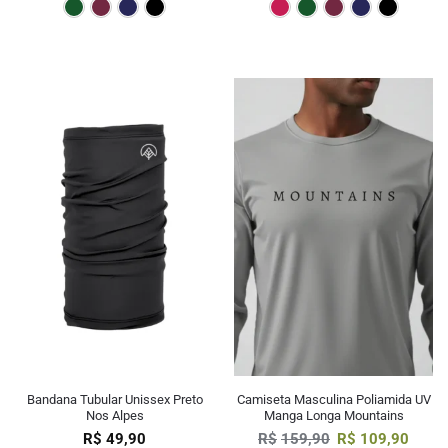
Verde Escuro
Bordô
Marinho
Preto
Pink
Verde E
Bor
Bandana Tubular Unissex Preto
Camiseta Masculina Poliamida UV
Nos Alpes
Manga Longa Mountains
R$
49,90
R$
159,90
R$
109,90