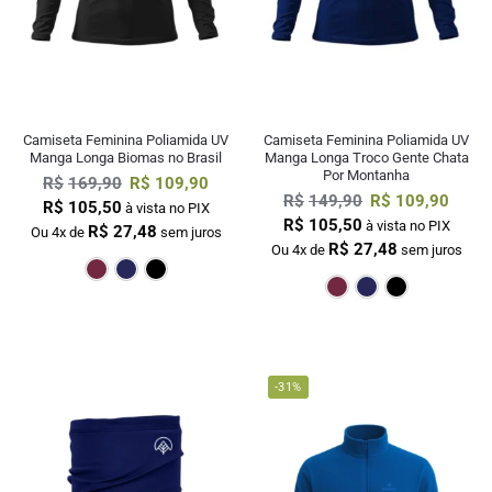
Camiseta Feminina Poliamida UV
Camiseta Feminina Poliamida UV
Manga Longa Biomas no Brasil
Manga Longa Troco Gente Chata
Por Montanha
R$
169,90
R$
109,90
R$
149,90
R$
109,90
R$
105,50
à vista no PIX
R$
105,50
à vista no PIX
R$
27,48
Ou 4x de
sem juros
R$
27,48
Ou 4x de
sem juros
Bordô
Marinho
Preto
Bordô
Mar
-31%