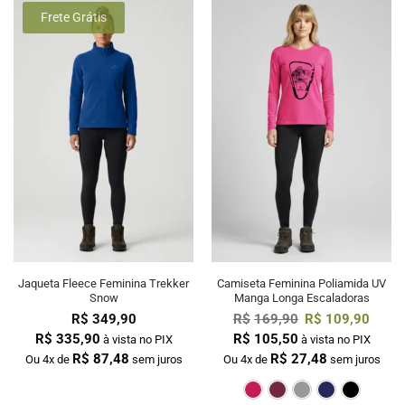
Frete Grátis
Jaqueta Fleece Feminina Trekker
Camiseta Feminina Poliamida UV
Snow
Manga Longa Escaladoras
R$
349,90
R$
169,90
R$
109,90
R$
335,90
R$
105,50
à vista no PIX
à vista no PIX
R$
87,48
R$
27,48
Ou 4x de
sem juros
Ou 4x de
sem juros
Pink
Bordô
Cin