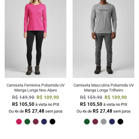
Camiseta Feminina Poliamida UV
Camiseta Masculina Poliamida UV
Manga Longa Nos Alpes
Manga Longa Trilheiro
R$
149,90
R$
109,90
R$
159,90
R$
109,90
R$
105,50
R$
105,50
à vista no PIX
à vista no PIX
R$
27,48
R$
27,48
Ou 4x de
sem juros
Ou 4x de
sem juros
Pink
Verde Escuro
Bordô
Marinho
Preto
Verde Escur
Bordô
Cin