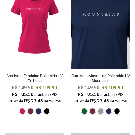
Camiseta Feminina Poliamida UV
Camiseta Masculina Poliamida UV
Trilheira
Mountains
R$
149,90
R$
109,90
R$
149,90
R$
109,90
R$
105,50
R$
105,50
à vista no PIX
à vista no PIX
R$
27,48
R$
27,48
Ou 4x de
sem juros
Ou 4x de
sem juros
Pink
Bordô
Marinho
Preto
Verde Escur
Bordô
Cin