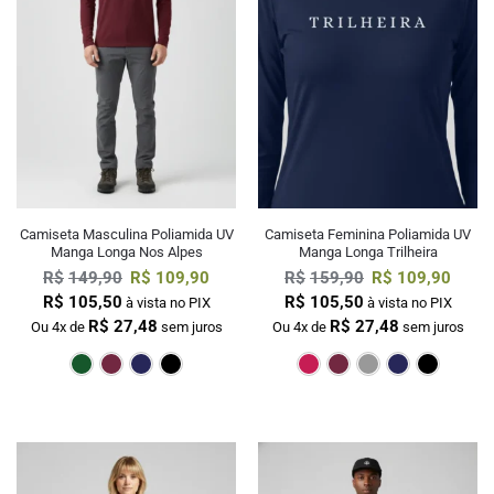
Camiseta Masculina Poliamida UV
Camiseta Feminina Poliamida UV
Manga Longa Nos Alpes
Manga Longa Trilheira
R$
149,90
R$
109,90
R$
159,90
R$
109,90
R$
105,50
R$
105,50
à vista no PIX
à vista no PIX
R$
27,48
R$
27,48
Ou 4x de
sem juros
Ou 4x de
sem juros
Verde Escuro
Bordô
Marinho
Preto
Pink
Bordô
Cin