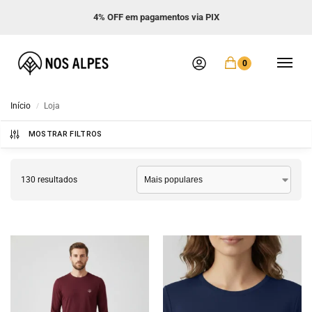
Frete GRÁTIS acima de R$ 299
0
Início
Loja
/
MOSTRAR FILTROS
130 resultados