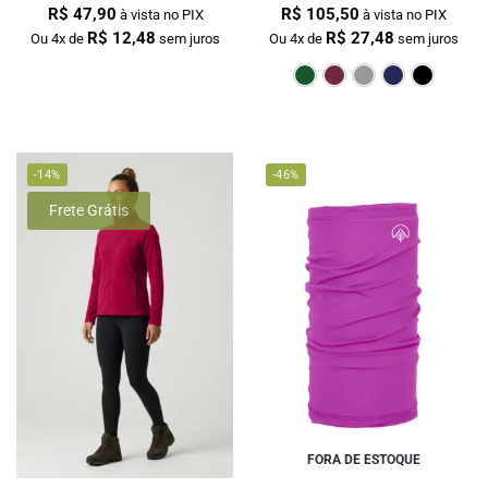
R$
47,90
R$
105,50
à vista no PIX
à vista no PIX
R$
12,48
R$
27,48
Ou 4x de
sem juros
Ou 4x de
sem juros
Verde Escur
Bordô
Cin
-14%
-46%
Frete Grátis
FORA DE ESTOQUE