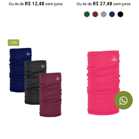
R$
12,48
R$
27,48
Ou 4x de
sem juros
Ou 4x de
sem juros
Verde Escur
Bordô
Cin
-10%
Bandana Tubular Unissex Pink Nos
Kit 3 Bandanas Tubular Unissex