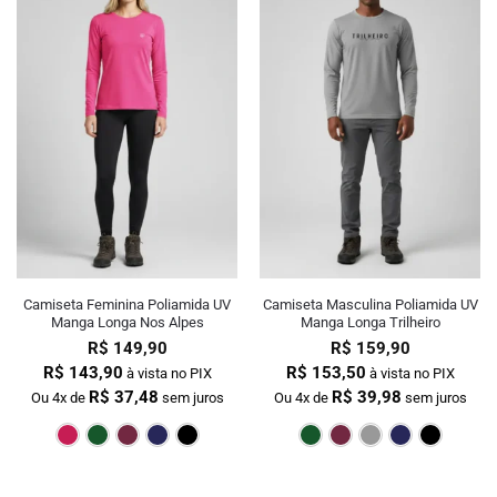
Camiseta Feminina Poliamida UV
Camiseta Masculina Poliamida UV
Manga Longa Nos Alpes
Manga Longa Trilheiro
R$
149,90
R$
159,90
R$
143,90
R$
153,50
à vista no PIX
à vista no PIX
R$
37,48
R$
39,98
Ou 4x de
sem juros
Ou 4x de
sem juros
Pink
Verde Escuro
Bordô
Marinho
Preto
Verde Escur
Bordô
Cin