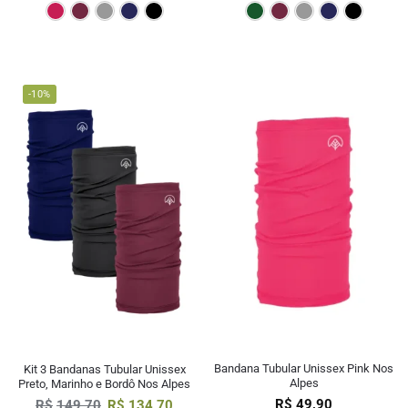
Pink
Bordô
Cinza
Marinho
Preto
Verde Escur
Bordô
Cin
-10%
Bandana Tubular Unissex Pink Nos
Kit 3 Bandanas Tubular Unissex
Alpes
Preto, Marinho e Bordô Nos Alpes
R$
49,90
R$
149,70
R$
134,70