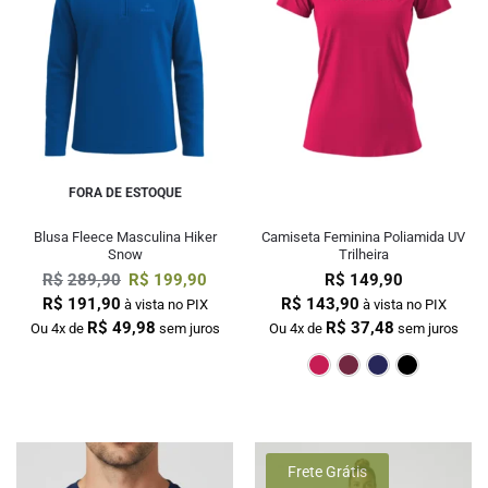
FORA DE ESTOQUE
Blusa Fleece Masculina Hiker
Camiseta Feminina Poliamida UV
Snow
Trilheira
R$
289,90
R$
199,90
R$
149,90
R$
191,90
R$
143,90
à vista no PIX
à vista no PIX
R$
49,98
R$
37,48
Ou 4x de
sem juros
Ou 4x de
sem juros
Pink
Bordô
M
Frete Grátis