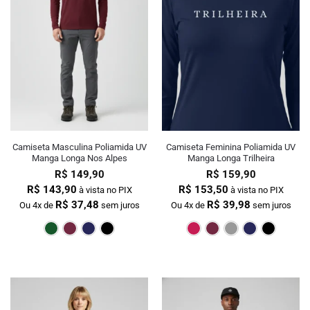
Camiseta Masculina Poliamida UV
Camiseta Feminina Poliamida UV
Manga Longa Nos Alpes
Manga Longa Trilheira
R$
149,90
R$
159,90
R$
143,90
R$
153,50
à vista no PIX
à vista no PIX
R$
37,48
R$
39,98
Ou 4x de
sem juros
Ou 4x de
sem juros
Verde Escuro
Bordô
Marinho
Preto
Pink
Bordô
Cin