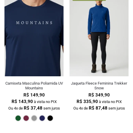
Camiseta Masculina Poliamida UV
Jaqueta Fleece Feminina Trekker
Mountains
Snow
R$
149,90
R$
349,90
R$
143,90
R$
335,90
à vista no PIX
à vista no PIX
R$
37,48
R$
87,48
Ou 4x de
sem juros
Ou 4x de
sem juros
Verde Escuro
Bordô
Cinza
Marinho
Preto