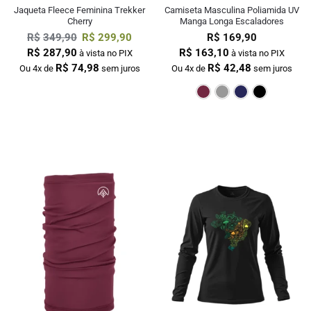
Jaqueta Fleece Feminina Trekker
Camiseta Masculina Poliamida UV
Cherry
Manga Longa Escaladores
R$
349,90
R$
299,90
R$
169,90
R$
287,90
R$
163,10
à vista no PIX
à vista no PIX
R$
74,98
R$
42,48
Ou 4x de
sem juros
Ou 4x de
sem juros
Bordô
Cinza
M