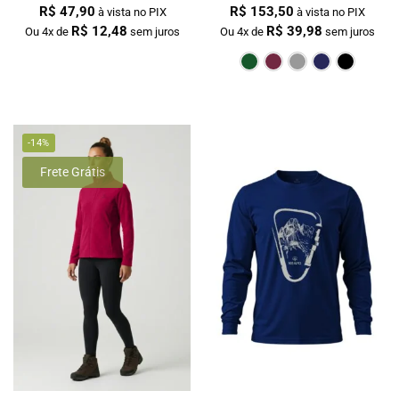
R$
47,90
R$
153,50
à vista no PIX
à vista no PIX
R$
12,48
R$
39,98
Ou 4x de
sem juros
Ou 4x de
sem juros
Verde Escur
Bordô
Cin
-14%
Frete Grátis