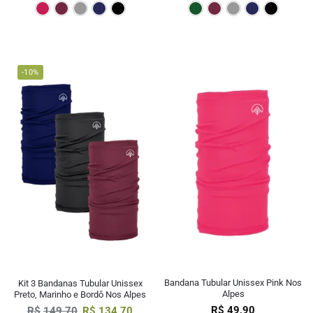
Pink
Bordô
Cinza
Marinho
Preto
Verde Escur
Bordô
Cin
-10%
Bandana Tubular Unissex Pink Nos
Kit 3 Bandanas Tubular Unissex
Alpes
Preto, Marinho e Bordô Nos Alpes
R$
49,90
R$
149,70
R$
134,70