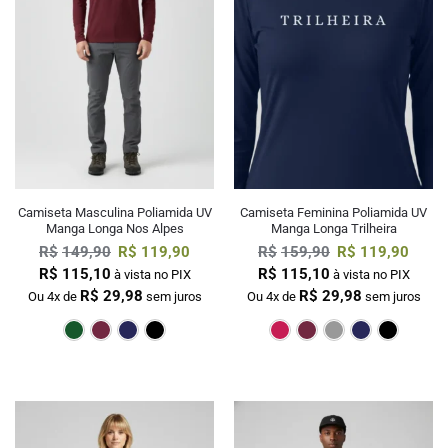
Camiseta Masculina Poliamida UV
Camiseta Feminina Poliamida UV
Manga Longa Nos Alpes
Manga Longa Trilheira
R$
149,90
R$
119,90
R$
159,90
R$
119,90
R$
115,10
R$
115,10
à vista no PIX
à vista no PIX
R$
29,98
R$
29,98
Ou 4x de
sem juros
Ou 4x de
sem juros
Verde Escuro
Bordô
Marinho
Preto
Pink
Bordô
Cin