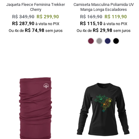
Jaqueta Fleece Feminina Trekker
Camiseta Masculina Poliamida UV
Cherry
Manga Longa Escaladores
R$
349,90
R$
299,90
R$
169,90
R$
119,90
R$
287,90
R$
115,10
à vista no PIX
à vista no PIX
R$
74,98
R$
29,98
Ou 4x de
sem juros
Ou 4x de
sem juros
Bordô
Cinza
M