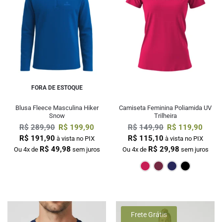
FORA DE ESTOQUE
Blusa Fleece Masculina Hiker
Camiseta Feminina Poliamida UV
Snow
Trilheira
R$
289,90
R$
199,90
R$
149,90
R$
119,90
R$
191,90
R$
115,10
à vista no PIX
à vista no PIX
R$
49,98
R$
29,98
Ou 4x de
sem juros
Ou 4x de
sem juros
Pink
Bordô
M
Frete Grátis