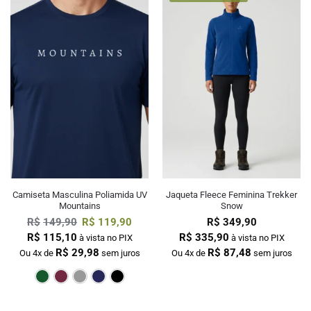
Camiseta Masculina Poliamida UV
Jaqueta Fleece Feminina Trekker
Mountains
Snow
R$
149,90
R$
119,90
R$
349,90
R$
115,10
R$
335,90
à vista no PIX
à vista no PIX
R$
29,98
R$
87,48
Ou 4x de
sem juros
Ou 4x de
sem juros
Verde Escuro
Bordô
Cinza
Marinho
Preto