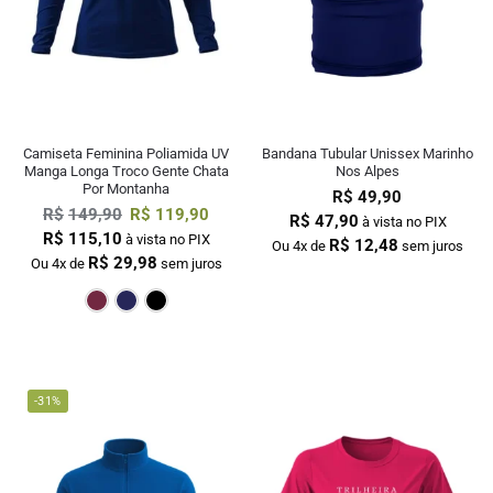
Camiseta Feminina Poliamida UV
Bandana Tubular Unissex Marinho
Manga Longa Troco Gente Chata
Nos Alpes
Por Montanha
R$
49,90
R$
149,90
R$
119,90
R$
47,90
à vista no PIX
R$
115,10
à vista no PIX
R$
12,48
Ou 4x de
sem juros
R$
29,98
Ou 4x de
sem juros
Bordô
Marinho
Preto
-31%