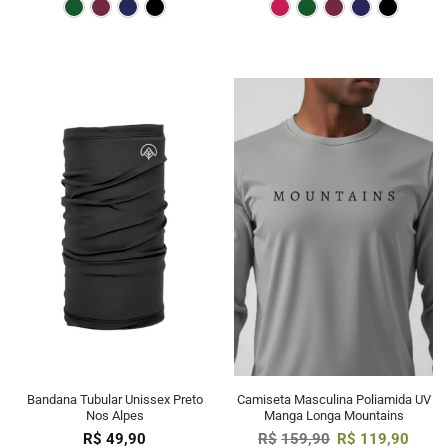
Verde Escuro
Bordô
Marinho
Preto
Pink
Verde E
Bor
Bandana Tubular Unissex Preto
Camiseta Masculina Poliamida UV
Nos Alpes
Manga Longa Mountains
R$
49,90
R$
159,90
R$
119,90