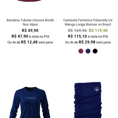
Bandana Tubular Unissex Bordô
Camiseta Feminina Poliamida UV
Nos Alpes
Manga Longa Biomas no Brasil
R$
49,90
R$
169,90
R$
119,90
R$
47,90
R$
115,10
à vista no PIX
à vista no PIX
R$
12,48
R$
29,98
Ou 4x de
sem juros
Ou 4x de
sem juros
Bordô
Mar