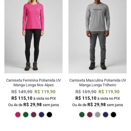
Camiseta Feminina Poliamida UV
Camiseta Masculina Poliamida UV
Manga Longa Nos Alpes
Manga Longa Trilheiro
R$
149,90
R$
119,90
R$
159,90
R$
119,90
R$
115,10
R$
115,10
à vista no PIX
à vista no PIX
R$
29,98
R$
29,98
Ou 4x de
sem juros
Ou 4x de
sem juros
Pink
Verde Escuro
Bordô
Marinho
Preto
Verde Escur
Bordô
Cin