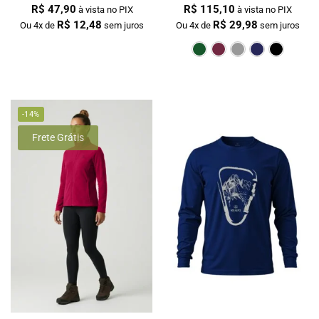
R$
47,90
R$
115,10
à vista no PIX
à vista no PIX
R$
12,48
R$
29,98
Ou 4x de
sem juros
Ou 4x de
sem juros
Verde Escur
Bordô
Cin
-14%
Frete Grátis