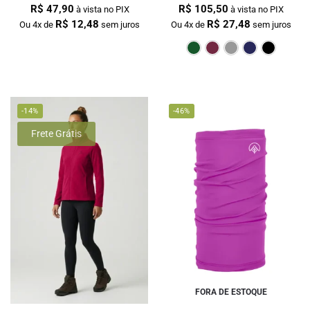
R$
47,90
R$
105,50
à vista no PIX
à vista no PIX
R$
12,48
R$
27,48
Ou 4x de
sem juros
Ou 4x de
sem juros
Verde Escur
Bordô
Cin
-14%
-46%
Frete Grátis
FORA DE ESTOQUE