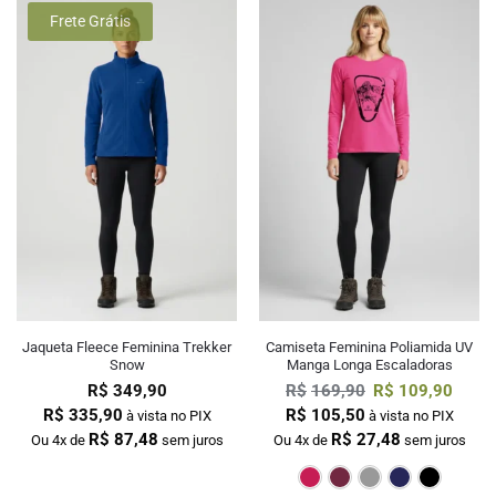
Frete Grátis
Jaqueta Fleece Feminina Trekker
Camiseta Feminina Poliamida UV
Snow
Manga Longa Escaladoras
R$
349,90
R$
169,90
R$
109,90
R$
335,90
R$
105,50
à vista no PIX
à vista no PIX
R$
87,48
R$
27,48
Ou 4x de
sem juros
Ou 4x de
sem juros
Pink
Bordô
Cin