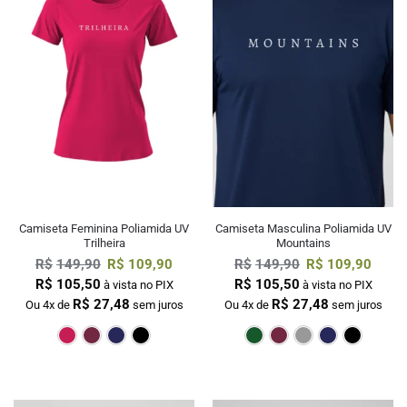
Camiseta Feminina Poliamida UV
Camiseta Masculina Poliamida UV
Trilheira
Mountains
R$
149,90
R$
109,90
R$
149,90
R$
109,90
R$
105,50
R$
105,50
à vista no PIX
à vista no PIX
R$
27,48
R$
27,48
Ou 4x de
sem juros
Ou 4x de
sem juros
Pink
Bordô
Marinho
Preto
Verde Escur
Bordô
Cin