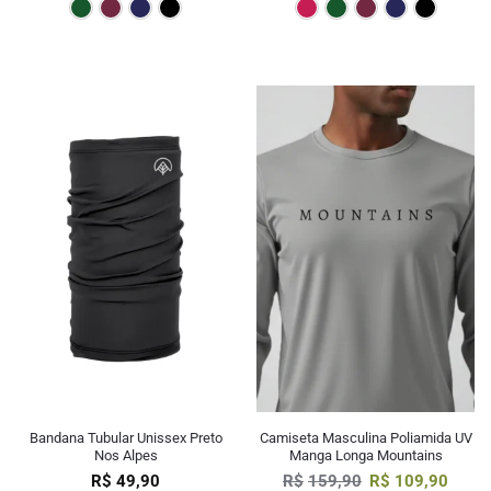
Verde Escuro
Bordô
Marinho
Preto
Pink
Verde E
Bor
Bandana Tubular Unissex Preto
Camiseta Masculina Poliamida UV
Nos Alpes
Manga Longa Mountains
R$
49,90
R$
159,90
R$
109,90