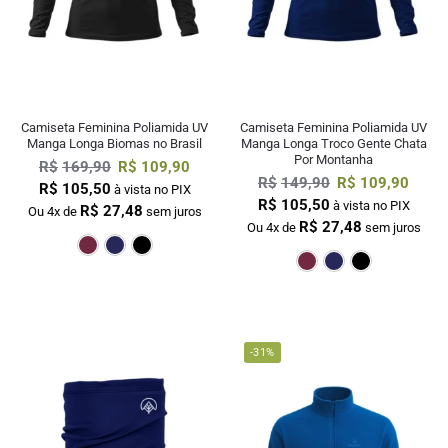
Camiseta Feminina Poliamida UV
Camiseta Feminina Poliamida UV
Manga Longa Biomas no Brasil
Manga Longa Troco Gente Chata
Por Montanha
R$
169,90
R$
109,90
R$
149,90
R$
109,90
R$
105,50
à vista no PIX
R$
105,50
à vista no PIX
R$
27,48
Ou 4x de
sem juros
R$
27,48
Ou 4x de
sem juros
Bordô
Marinho
Preto
Bordô
Mar
-31%