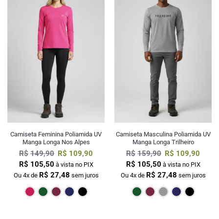
Camiseta Feminina Poliamida UV
Camiseta Masculina Poliamida UV
Manga Longa Nos Alpes
Manga Longa Trilheiro
R$
149,90
R$
109,90
R$
159,90
R$
109,90
R$
105,50
R$
105,50
à vista no PIX
à vista no PIX
R$
27,48
R$
27,48
Ou 4x de
sem juros
Ou 4x de
sem juros
Pink
Verde Escuro
Bordô
Marinho
Preto
Verde Escur
Bordô
Cin