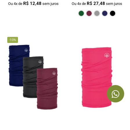
R$
12,48
R$
27,48
Ou 4x de
sem juros
Ou 4x de
sem juros
Verde Escur
Bordô
Cin
-10%
Bandana Tubular Unissex Pink Nos
Kit 3 Bandanas Tubular Unissex