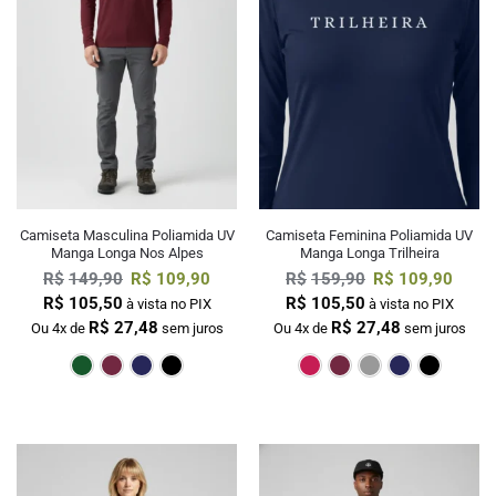
Camiseta Masculina Poliamida UV
Camiseta Feminina Poliamida UV
Manga Longa Nos Alpes
Manga Longa Trilheira
R$
149,90
R$
109,90
R$
159,90
R$
109,90
R$
105,50
R$
105,50
à vista no PIX
à vista no PIX
R$
27,48
R$
27,48
Ou 4x de
sem juros
Ou 4x de
sem juros
Verde Escuro
Bordô
Marinho
Preto
Pink
Bordô
Cin