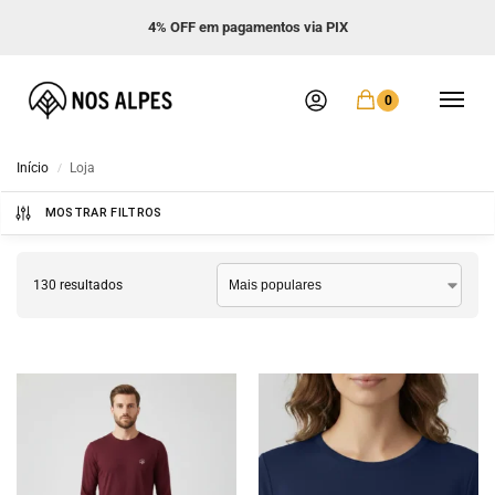
Frete GRÁTIS acima de R$ 299
0
Início
Loja
/
MOSTRAR FILTROS
130 resultados