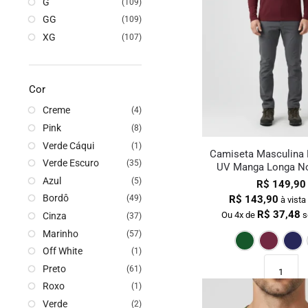
G
(109)
GG
(109)
XG
(107)
Cor
Creme
(4)
Pink
(8)
Verde Cáqui
(1)
Camiseta Masculina 
Verde Escuro
(35)
UV Manga Longa No
Azul
(5)
R$
149,90
Bordô
R$
143,90
(49)
à vista
R$
37,48
Ou 4x de
s
Cinza
(37)
Marinho
(57)
Off White
(1)
Preto
(61)
Roxo
(1)
Verde
(2)