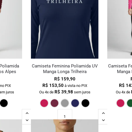
Poliamida
Camiseta Feminina Poliamida UV
Camiseta F
s Alpes
Manga Longa Trilheira
Manga 
R$
159,90
R$
153,50
R$
14
 no PIX
à vista no PIX
R$
39,98
em juros
Ou 4x de
sem juros
Ou 4x de
Verde Escuro
Bordô
Marinho
Preto
Pink
Bordô
Cinza
Marinho
Preto