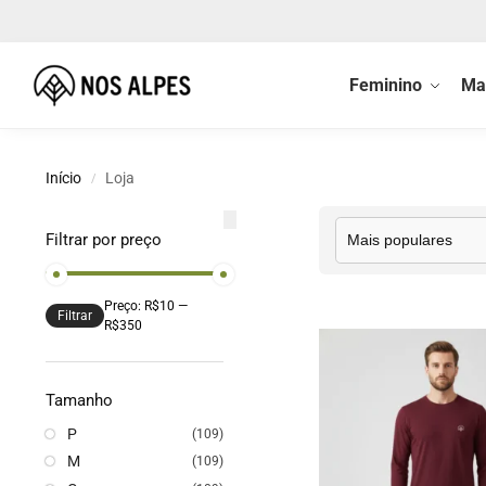
Buscar
Feminino
Ma
Início
Loja
/
Filtrar por preço
Preço:
R$10
—
Filtrar
R$350
Tamanho
P
(109)
M
(109)