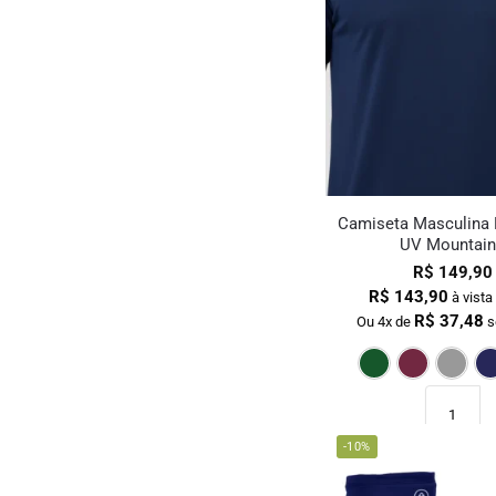
Camiseta Masculina 
UV Mountai
R$
149,90
R$
143,90
à vista
R$
37,48
Ou 4x de
s
Ver
-10%