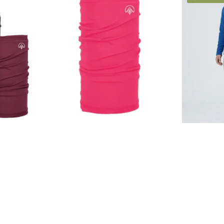
Bandana Tubular Unissex Pink
ar Unissex
Jaqueta Fle
Nos Alpes
ô Nos Alpes
R$
49,90
34,70
R$
34
R$
47,90
R$
28
à vista no PIX
 no PIX
R$
12,48
Ou 4x de
sem juros
em juros
Ou 4x de