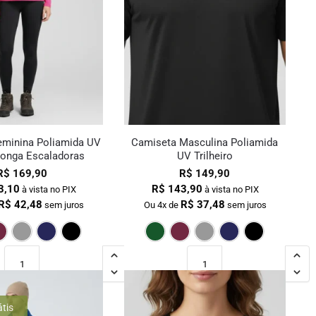
eminina Poliamida UV
Camiseta Masculina Poliamida
onga Escaladoras
UV Trilheiro
R$
169,90
R$
149,90
3,10
R$
143,90
à vista no PIX
à vista no PIX
R$
42,48
R$
37,48
sem juros
Ou 4x de
sem juros
Pink
Bordô
Cinza
Marinho
Preto
Verde Escuro
Bordô
Cinza
Marin
átis