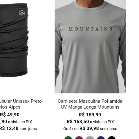
bular Unissex Preto
Camiseta Masculina Poliamida
Nos Alpes
UV Manga Longa Mountains
R$
49,90
R$
159,90
,90
R$
153,50
à vista no PIX
à vista no PIX
R$
12,48
R$
39,98
sem juros
Ou 4x de
sem juros
Verde Escuro
Bordô
Cinza
Marin