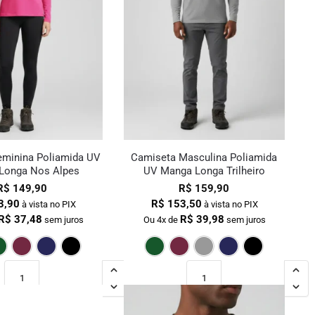
eminina Poliamida UV
Camiseta Masculina Poliamida
Longa Nos Alpes
UV Manga Longa Trilheiro
R$
149,90
R$
159,90
3,90
R$
153,50
à vista no PIX
à vista no PIX
R$
37,48
R$
39,98
sem juros
Ou 4x de
sem juros
Pink
Verde Escuro
Bordô
Marinho
Preto
Verde Escuro
Bordô
Cinza
Marin