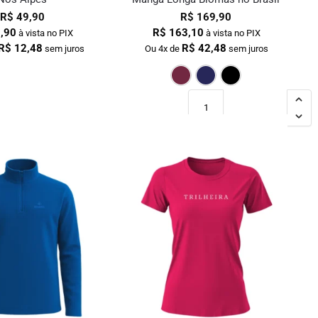
R$
49,90
R$
169,90
,90
R$
163,10
à vista no PIX
à vista no PIX
R$
12,48
R$
42,48
sem juros
Ou 4x de
sem juros
Bordô
Marinho
Preto