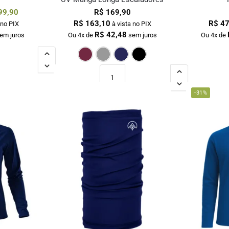
99,90
R$
169,90
R$
163,10
R$
47
 no PIX
à vista no PIX
R$
42,48
em juros
Ou 4x de
sem juros
Ou 4x de
Bordô
Cinza
Marinho
Preto
-31%