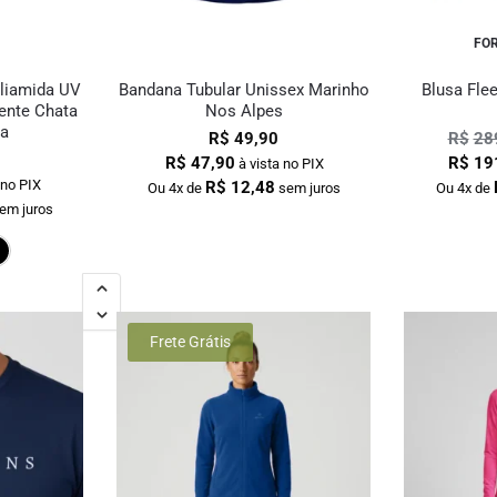
FOR
liamida UV
Bandana Tubular Unissex Marinho
Blusa Fle
ente Chata
Nos Alpes
a
R$
49,90
R$
28
R$
47,90
R$
19
à vista no PIX
 no PIX
R$
12,48
Ou 4x de
sem juros
Ou 4x de
em juros
Bordô
Marinho
Preto
Frete Grátis