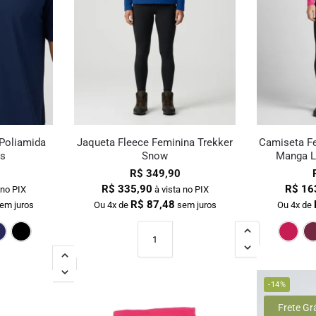
Poliamida
Jaqueta Fleece Feminina Trekker
Camiseta F
ns
Snow
Manga L
R$
349,90
R$
335,90
R$
16
 no PIX
à vista no PIX
R$
87,48
em juros
Ou 4x de
sem juros
Ou 4x de
de Escuro
Bordô
Cinza
Marinho
Preto
-14%
Frete Gr