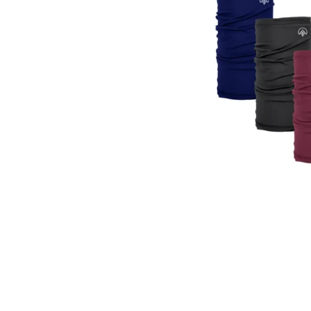
Kit 3 Bandanas Tubul
Preto, Marinho e Bord
R$
149,70
R$
1
R$
129,31
à vista
R$
33,68
Ou 4x de
s