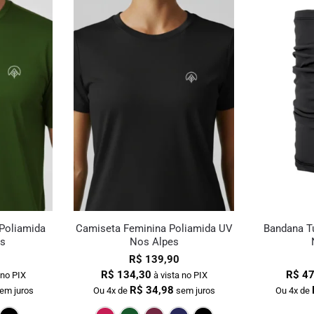
Poliamida
Camiseta Feminina Poliamida UV
Bandana Tu
s
Nos Alpes
R$
139,90
R$
134,30
R$
47
 no PIX
à vista no PIX
R$
34,98
em juros
Ou 4x de
sem juros
Ou 4x de
Verde Escuro
Bordô
Marinho
Preto
Pink
Verde Escuro
Bordô
Marinho
Preto