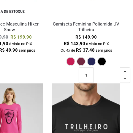
A DE ESTOQUE
ece Masculina Hiker
Camiseta Feminina Poliamida UV
Snow
Trilheira
9,90
R$
199,90
R$
149,90
1,90
R$
143,90
à vista no PIX
à vista no PIX
R$
49,98
R$
37,48
sem juros
Ou 4x de
sem juros
Pink
Bordô
Marinho
Pr