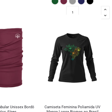
bular Unissex Bordô
Camiseta Feminina Poliamida UV
Nos Alpes
Manga Longa Biomas no Brasil