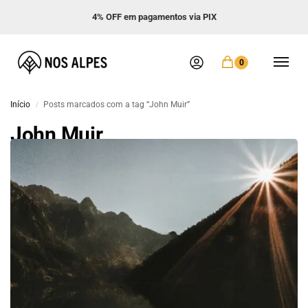
Frete GRÁTIS acima de R$ 299
0
Início
Posts marcados com a tag “John Muir”
/
John Muir