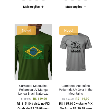
Mais opções
Mais opções
Novo!
Novo!
Camiseta Masculina
Camiseta Masculina
Poliamida UV Manga
Poliamida UV Over in the
Longa Brasil Natureza
Mountains
R$
119,90
R$
119,90
R$
159,90
R$
159,90
R$
115,10
à vista no PIX
R$
115,10
à vista no PIX
Ou 4x de
R$
29,98
sem
Ou 4x de
R$
29,98
sem