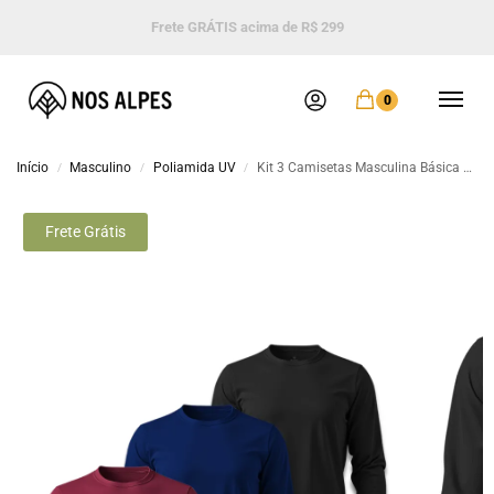
Frete GRÁTIS acima de R$ 299
0
Início
Masculino
Poliamida UV
Kit 3 Camisetas Masculina Básica Poliamida UV Manga Longa Preto, Marinho e Bordo
/
/
/
Frete Grátis