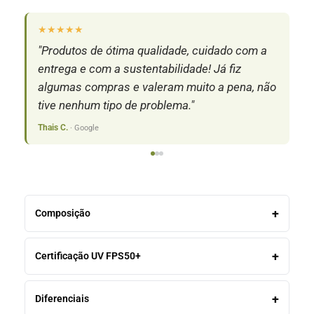
★★★★★
★
"Produtos de ótima qualidade, cuidado com a
"S
entrega e com a sustentabilidade! Já fiz
pr
algumas compras e valeram muito a pena, não
c
tive nenhum tipo de problema."
Isa
Thais C.
· Google
Composição
Certificação UV FPS50+
Diferenciais