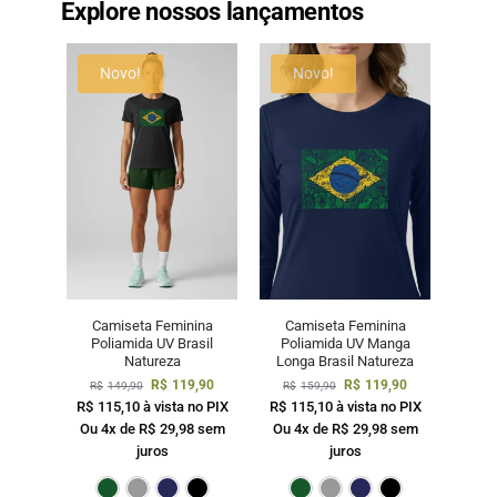
Explore nossos lançamentos
Novo!
Novo!
Camiseta Feminina
Camiseta Feminina
Poliamida UV Brasil
Poliamida UV Manga
Natureza
Longa Brasil Natureza
R$
119,90
R$
119,90
R$
149,90
R$
159,90
R$
115,10
à vista no PIX
R$
115,10
à vista no PIX
Ou 4x de
R$
29,98
sem
Ou 4x de
R$
29,98
sem
juros
juros
Verde Escuro
Cinza
Marinho
Preto
Verde Escuro
Cinza
Mari