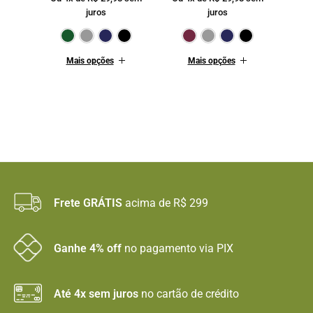
juros
juros
Verde Escuro
Cinza
Marinho
Preto
Bordô
Cinza
Mari
Mais opções
Mais opções
Frete GRÁTIS
acima de R$ 299
Ganhe 4% off
no pagamento via PIX
Até 4x sem juros
no cartão de crédito