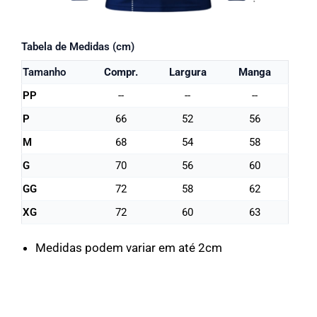
Tabela de Medidas (cm)
Tamanho
Compr.
Largura
Manga
PP
--
--
--
P
66
52
56
M
68
54
58
G
70
56
60
GG
72
58
62
XG
72
60
63
Medidas podem variar em até 2cm