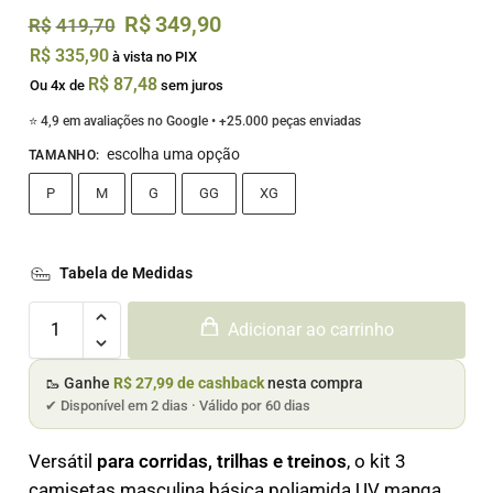
R$
349,90
R$
419,70
R$
335,90
à vista no PIX
R$
87,48
Ou 4x de
sem juros
⭐ 4,9 em avaliações no Google • +25.000 peças enviadas
escolha uma opção
TAMANHO
:
P
M
G
GG
XG
Tabela de Medidas
Adicionar ao carrinho
🥾 Ganhe
R$ 27,99 de cashback
nesta compra
✔ Disponível em 2 dias · Válido por 60 dias
Versátil
para corridas, trilhas e treinos
, o kit 3
camisetas masculina básica poliamida UV manga