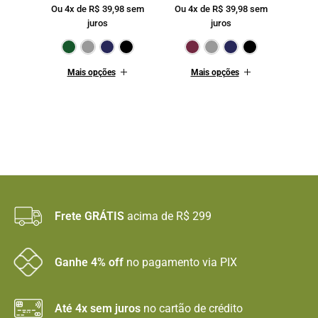
Ou 4x de
R$
39,98
sem
Ou 4x de
R$
39,98
sem
juros
juros
Verde Escuro
Cinza
Marinho
Preto
Bordô
Cinza
Mari
Mais opções
Mais opções
Frete GRÁTIS
acima de R$ 299
Ganhe 4% off
no pagamento via PIX
Até 4x sem juros
no cartão de crédito