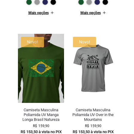
Verde Escuro
Cinza
Marinho
Preto
Verde Escuro
Cinza
Mari
Mais opções
Mais opções
Novo!
Novo!
Camiseta Masculina
Camiseta Masculina
Poliamida UV Manga
Poliamida UV Over in the
Longa Brasil Natureza
Mountains
R$
159,90
R$
159,90
R$
153,50
à vista no PIX
R$
153,50
à vista no PIX