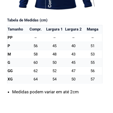
Tabela de Medidas (cm)
Tamanho
Compr.
Largura 1
Largura 2
Manga
PP
--
--
--
--
P
56
45
40
51
M
58
48
43
53
G
60
50
45
55
GG
62
52
47
56
XG
64
54
50
57
Medidas podem variar em até 2cm