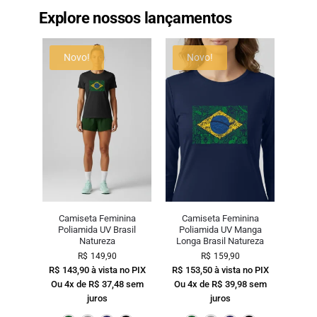
Explore nossos lançamentos
Novo!
Novo!
Camiseta Feminina
Camiseta Feminina
Poliamida UV Brasil
Poliamida UV Manga
Natureza
Longa Brasil Natureza
R$
149,90
R$
159,90
R$
143,90
à vista no PIX
R$
153,50
à vista no PIX
Ou 4x de
R$
37,48
sem
Ou 4x de
R$
39,98
sem
juros
juros