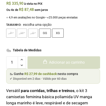
R$
335,90
à vista no PIX
R$
87,48
Ou 4x de
sem juros
⭐ 4,9 em avaliações no Google • +25.000 peças enviadas
escolha uma opção
TAMANHO
:
P
M
G
GG
XG
Tabela de Medidas
Adicionar ao carrinho
🥾 Ganhe
R$ 27,99 de cashback
nesta compra
✔ Disponível em 2 dias · Válido por 60 dias
Versátil
para corridas, trilhas e treinos
, o kit 3
camisetas feminina básica poliamida UV manga
longa marinho é leve, respirável e de secagem