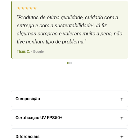
★★★★★
★
"Produtos de ótima qualidade, cuidado com a
"S
entrega e com a sustentabilidade! Já fiz
pr
algumas compras e valeram muito a pena, não
c
tive nenhum tipo de problema."
Isa
Thais C.
· Google
Composição
Certificação UV FPS50+
Diferenciais