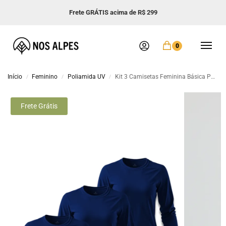
Cashback em todas as suas compras
0
Início
Feminino
Poliamida UV
Kit 3 Camisetas Feminina Básica Poliamida UV Manga Longa Marinho
/
/
/
Frete Grátis