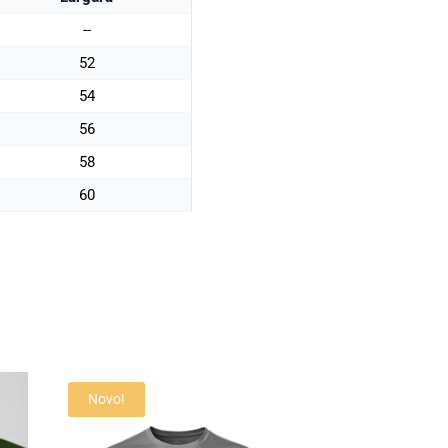
--
52
54
56
58
60
Novo!