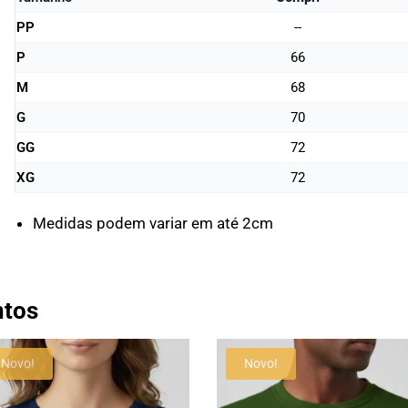
PP
--
P
66
M
68
G
70
GG
72
XG
72
Medidas podem variar em até 2cm
ntos
Novo!
Novo!