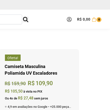
R$
0,00
0
Oferta!
Camiseta Masculina
Poliamida UV Escaladores
R$
109,90
R$
159,90
R$
105,50
à vista no PIX
R$
27,48
Ou 4x de
sem juros
⭐ 4,9 em avaliações no Google • +25.000 peças enviadas