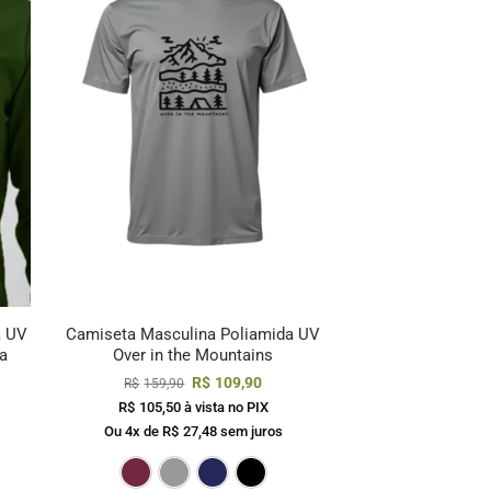
a UV
Camiseta Masculina Poliamida UV
a
Over in the Mountains
R$
109,90
R$
159,90
R$
105,50
à vista no PIX
Ou 4x de
R$
27,48
sem juros
curo
za
Marinho
Preto
Bordô
Cinza
Marinho
Preto