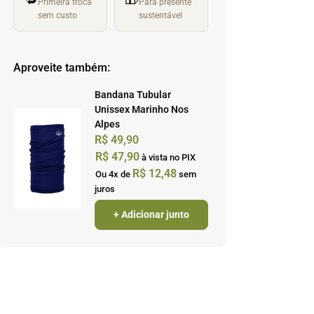
Primeira troca
Para presente
sem custo
sustentável
Aproveite também:
Bandana Tubular
Unissex Marinho Nos
Alpes
R$
49,90
R$
47,90
à vista no PIX
R$
12,48
Ou 4x de
sem
juros
+ Adicionar junto