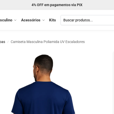
Frete GRÁTIS acima de R$ 299
sculino
Acessórios
Kits
pas
Camiseta Masculina Poliamida UV Escaladores
/