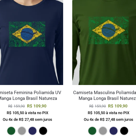
miseta Feminina Poliamida UV
Camiseta Masculina Poliamid
anga Longa Brasil Natureza
Manga Longa Brasil Naturez
R$
109,90
R$
109,90
R$
159,90
R$
159,90
R$
105,50
à vista no PIX
R$
105,50
à vista no PIX
Ou 4x de
R$
27,48
sem juros
Ou 4x de
R$
27,48
sem juros
Verde Escuro
Cinza
Marinho
Preto
Verde Es
Cin