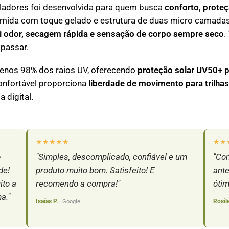
ladores foi desenvolvida para quem busca
conforto, proteç
amida com toque gelado e estrutura de duas micro camadas
nti odor, secagem rápida e sensação de corpo sempre seco
.
 passar.
enos 98% dos raios UV, oferecendo
proteção solar UV50+ 
onfortável proporciona
liberdade de movimento para trilhas
 digital.
★★★★★
★★
o
"Simples, descomplicado, confiável e um
"Com
de!
produto muito bom. Satisfeito! E
ante
ito a
recomendo a compra!"
ótim
a."
Isaías P.
Rosil
· Google