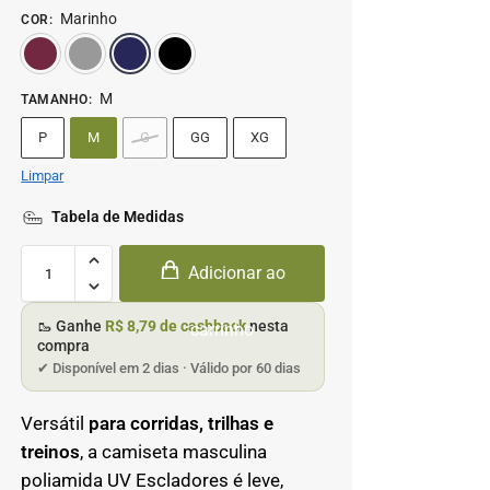
Marinho
COR
:
Bordô
Cinza
Marinho
Preto
M
TAMANHO
:
P
M
G
GG
XG
Limpar
Tabela de Medidas
Adicionar ao
🥾 Ganhe
R$ 8,79 de cashback
nesta
carrinho
compra
✔ Disponível em 2 dias · Válido por 60 dias
Versátil
para corridas, trilhas e
treinos
, a camiseta masculina
poliamida UV Escladores é leve,