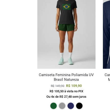
Camiseta Feminina Poliamida UV
Ca
Brasil Natureza
M
R$
109,90
R$
149,90
R$
105,50
à vista no PIX
Ou 4x de
R$
27,48
sem juros
Verde Escuro
Cinza
Marinho
Preto