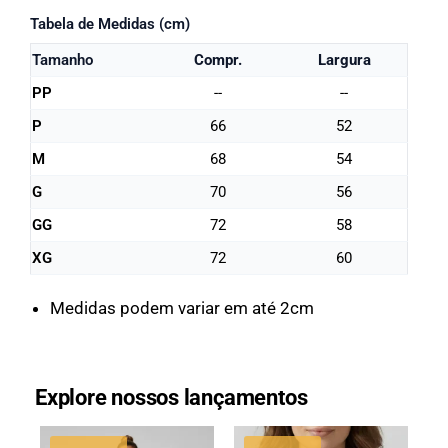
Tabela de Medidas (cm)
Tamanho
Compr.
Largura
PP
--
--
P
66
52
M
68
54
G
70
56
GG
72
58
XG
72
60
Medidas podem variar em até 2cm
Explore nossos lançamentos