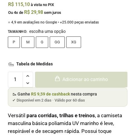
R$
115,10
à vista no PIX
R$
29,98
Ou 4x de
sem juros
⭐ 4,9 em avaliações no Google • +25.000 peças enviadas
escolha uma opção
TAMANHO
:
P
M
G
GG
XG
Tabela de Medidas
Adicionar ao carrinho
🥾 Ganhe
R$ 9,59 de cashback
nesta compra
✔ Disponível em 2 dias · Válido por 60 dias
Versátil
para corridas, trilhas e treinos
, a camiseta
masculina básica poliamida UV marinho é leve,
respirável e de secagem rápida. Possui toque