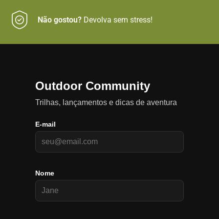
Não gostou?
Devolva sem stress!