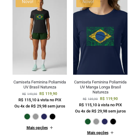
Novo!
Novo!
Camiseta Feminina Poliamida
Camiseta Feminina Poliamida
UV Brasil Natureza
UV Manga Longa Brasil
Natureza
R$
119,90
R$
149,90
R$
119,90
R$
139,90
R$
115,10
à vista no PIX
R$
115,10
à vista no PIX
Ou 4x de
R$
29,98
sem juros
Ou 4x de
R$
29,98
sem juros
Verde Escuro
Cinza
Marinho
Preto
Verde Escur
Cinza
Mar
Mais opções
Mais opções