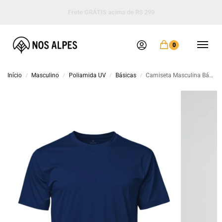
Frete GRÁTIS acima de R$ 299
0
Início
Masculino
Poliamida UV
Básicas
Camiseta Masculina Básica Poliamida UV Marinho
/
/
/
/