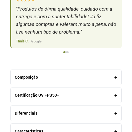
★★★★★
★
"Produtos de ótima qualidade, cuidado com a
"S
entrega e com a sustentabilidade! Já fiz
pr
algumas compras e valeram muito a pena, não
c
tive nenhum tipo de problema."
Isa
Thais C.
· Google
Composição
Certificação UV FPS50+
Diferenciais
Características