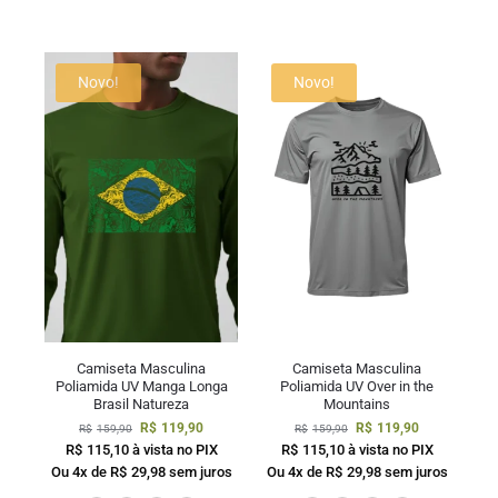
Novo!
Novo!
Camiseta Masculina
Camiseta Masculina
Poliamida UV Manga Longa
Poliamida UV Over in the
Brasil Natureza
Mountains
R$
119,90
R$
119,90
R$
159,90
R$
159,90
R$
115,10
à vista no PIX
R$
115,10
à vista no PIX
Ou 4x de
R$
29,98
sem juros
Ou 4x de
R$
29,98
sem juros