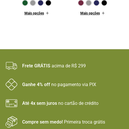
Verde Escuro
Cinza
Marinho
Preto
Bordô
Cinza
Mar
Mais opções
Mais opções
Frete GRÁTIS
acima de R$ 299
Ganhe 4% off
no pagamento via PIX
Até 4x sem juros
no cartão de crédito
Compre sem medo!
Primeira troca grátis