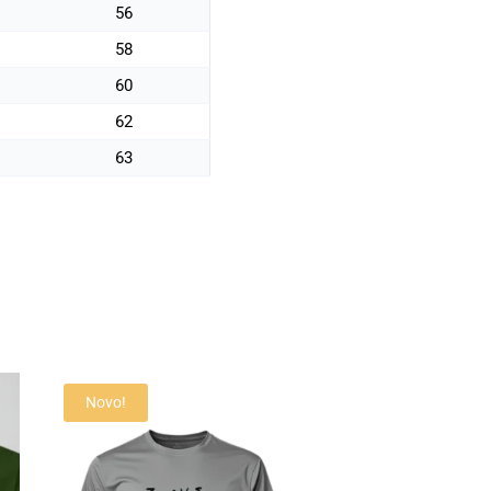
56
58
60
62
63
Novo!