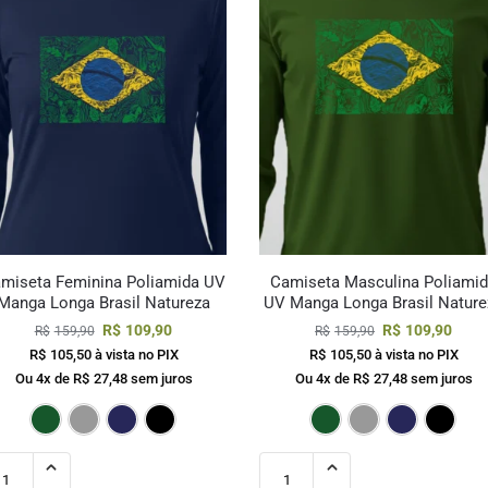
miseta Feminina Poliamida UV
Camiseta Masculina Poliami
Manga Longa Brasil Natureza
UV Manga Longa Brasil Nature
R$
109,90
R$
109,90
R$
159,90
R$
159,90
R$
105,50
à vista no PIX
R$
105,50
à vista no PIX
Ou 4x de
R$
27,48
sem juros
Ou 4x de
R$
27,48
sem juros
to
Verde Escuro
Cinza
Marinho
Preto
Verde Esc
Cin