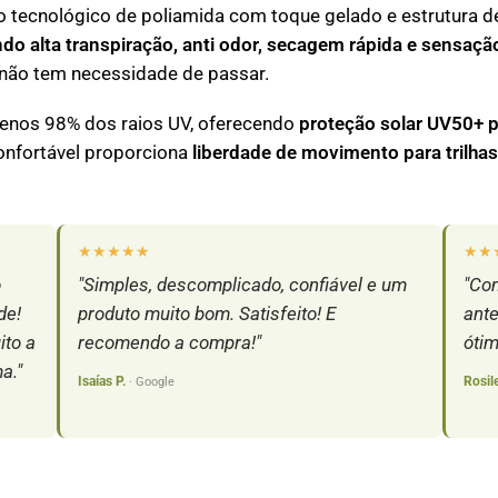
o tecnológico de poliamida com toque gelado e estrutura 
ndo alta transpiração, anti odor, secagem rápida e sensaç
não tem necessidade de passar.
enos 98% dos raios UV, oferecendo
proteção solar UV50+ 
onfortável proporciona
liberdade de movimento para trilhas
★★★★★
★★
o
"Simples, descomplicado, confiável e um
"Com
de!
produto muito bom. Satisfeito! E
ante
ito a
recomendo a compra!"
ótim
a."
Isaías P.
Rosil
· Google