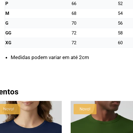
P
66
52
M
68
54
G
70
56
GG
72
58
XG
72
60
Medidas podem variar em até 2cm
entos
Novo!
Novo!