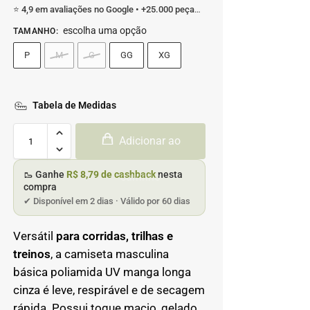
⭐ 4,9 em avaliações no Google • +25.000 peças enviadas
escolha uma opção
TAMANHO
:
P
M
G
GG
XG
Tabela de Medidas
Adicionar ao
🥾 Ganhe
R$ 8,79 de cashback
nesta
carrinho
compra
✔ Disponível em 2 dias · Válido por 60 dias
Versátil
para corridas, trilhas e
treinos
, a camiseta masculina
básica poliamida UV manga longa
cinza é leve, respirável e de secagem
rápida. Possui toque macio, gelado