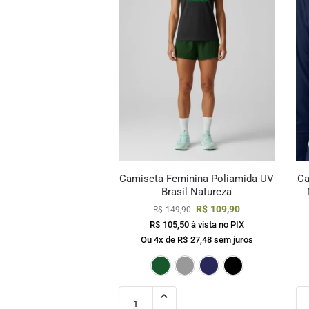
Camiseta Feminina Poliamida UV
Ca
Brasil Natureza
R$
109,90
R$
149,90
R$
105,50
à vista no PIX
Ou 4x de
R$
27,48
sem juros
Verde Escuro
Cinza
Marinho
Pre