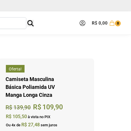
R$
0,00
0
Oferta!
Camiseta Masculina
Básica Poliamida UV
Manga Longa Cinza
R$
109,90
R$
139,90
R$
105,50
à vista no PIX
R$
27,48
Ou 4x de
sem juros