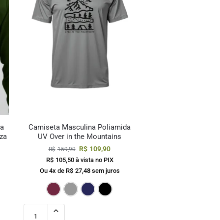
da
Camiseta Masculina Poliamida
za
UV Over in the Mountains
R$
109,90
R$
159,90
R$
105,50
à vista no PIX
Ou 4x de
R$
27,48
sem juros
uro
za
Marinho
Preto
Bordô
Cinza
Marinho
Preto