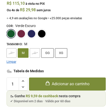
R$
115,10
à vista no PIX
R$
29,98
Ou 4x de
sem juros
⭐ 4,9 em avaliações no Google • +25.000 peças enviadas
Verde Escuro
COR
:
Verde Escuro
Bordô
Marinho
Preto
M
TAMANHO
:
P
M
G
GG
XG
Limpar
Tabela de Medidas
Adicionar ao carrinho
🥾 Ganhe
R$ 9,59 de cashback
nesta compra
✔ Disponível em 2 dias · Válido por 60 dias