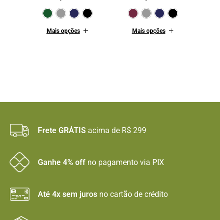
Verde Escuro
Cinza
Marinho
Preto
Bordô
Cinza
Mari
Mais opções
Mais opções
Frete GRÁTIS
acima de R$ 299
Ganhe 4% off
no pagamento via PIX
Até 4x sem juros
no cartão de crédito