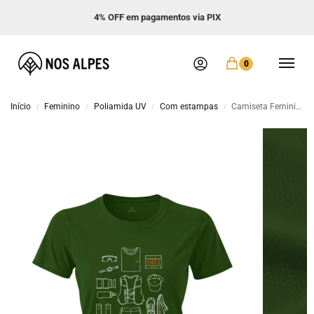
Frete GRÁTIS acima de R$ 299
0
Início
Feminino
Poliamida UV
Com estampas
Camiseta Feminina Poliamida UV Trail Vibes
/
/
/
/