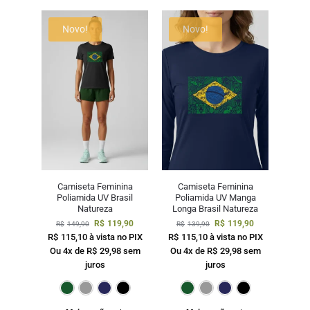
Novo!
Novo!
Camiseta Feminina
Camiseta Feminina
Poliamida UV Brasil
Poliamida UV Manga
Natureza
Longa Brasil Natureza
R$
119,90
R$
119,90
R$
149,90
R$
139,90
R$
115,10
à vista no PIX
R$
115,10
à vista no PIX
Ou 4x de
R$
29,98
sem
Ou 4x de
R$
29,98
sem
juros
juros
Verde Escuro
Cinza
Marinho
Preto
Verde Escuro
Cinza
Mari