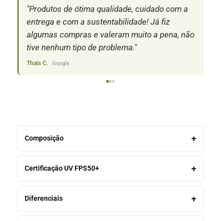
"Produtos de ótima qualidade, cuidado com a
"S
entrega e com a sustentabilidade! Já fiz
pr
algumas compras e valeram muito a pena, não
c
tive nenhum tipo de problema."
Isa
Thais C.
· Google
Composição
Certificação UV FPS50+
Diferenciais