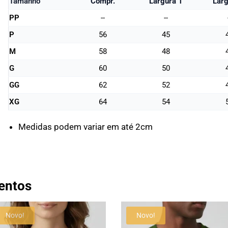
Tamanho
Compr.
Largura 1
Larg
PP
--
--
P
56
45
M
58
48
G
60
50
GG
62
52
XG
64
54
Medidas podem variar em até 2cm
entos
Novo!
Novo!