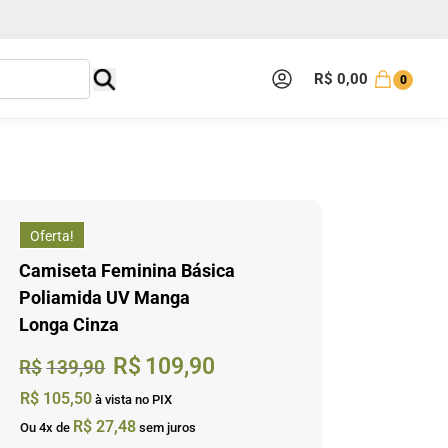
R$
0,00
0
Oferta!
Camiseta Feminina Básica
Poliamida UV Manga
Longa Cinza
R$
109,90
R$
139,90
R$
105,50
à vista no PIX
R$
27,48
Ou 4x de
sem juros