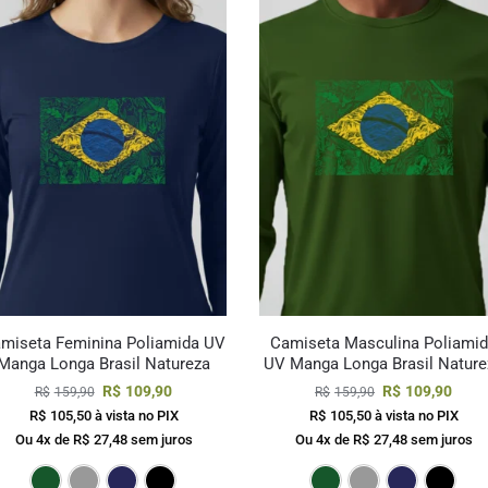
miseta Feminina Poliamida UV
Camiseta Masculina Poliami
Manga Longa Brasil Natureza
UV Manga Longa Brasil Nature
R$
109,90
R$
109,90
R$
159,90
R$
159,90
R$
105,50
à vista no PIX
R$
105,50
à vista no PIX
Ou 4x de
R$
27,48
sem juros
Ou 4x de
R$
27,48
sem juros
to
Verde Escuro
Cinza
Marinho
Preto
Verde Esc
Cin