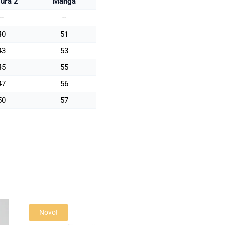
ura 2
Manga
--
--
40
51
43
53
45
55
47
56
50
57
Novo!