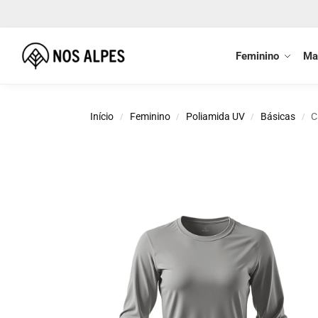
Buscar
Feminino
Ma
Início
Feminino
Poliamida UV
Básicas
C
/
/
/
/