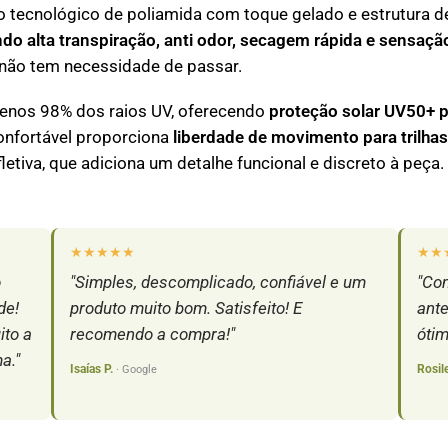
o tecnológico de poliamida com toque gelado e estrutura 
ndo alta transpiração, anti odor, secagem rápida e sensaç
não tem necessidade de passar.
enos 98% dos raios UV, oferecendo
proteção solar UV50+ 
onfortável proporciona
liberdade de movimento para trilhas
etiva, que adiciona um detalhe funcional e discreto à peça.
★★★★★
★★
o
"Simples, descomplicado, confiável e um
"Com
de!
produto muito bom. Satisfeito! E
ante
ito a
recomendo a compra!"
ótim
a."
Isaías P.
Rosil
· Google