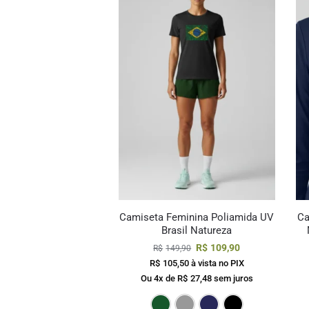
Camiseta Feminina Poliamida UV
Ca
Brasil Natureza
R$
109,90
R$
149,90
R$
105,50
à vista no PIX
Ou 4x de
R$
27,48
sem juros
Verde Escuro
Cinza
Marinho
Pre