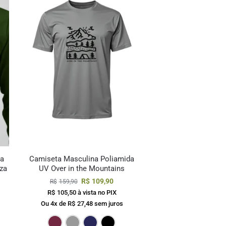
da
Camiseta Masculina Poliamida
za
UV Over in the Mountains
R$
109,90
R$
159,90
R$
105,50
à vista no PIX
Ou 4x de
R$
27,48
sem juros
uro
za
Marinho
Preto
Bordô
Cinza
Marinho
Preto