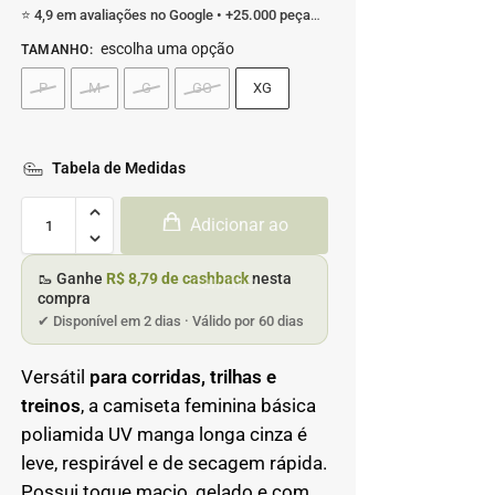
⭐ 4,9 em avaliações no Google • +25.000 peças enviadas
escolha uma opção
TAMANHO
:
P
M
G
GG
XG
Tabela de Medidas
Adicionar ao
🥾 Ganhe
R$ 8,79 de cashback
nesta
carrinho
compra
✔ Disponível em 2 dias · Válido por 60 dias
Versátil
para corridas, trilhas e
treinos
, a camiseta feminina básica
poliamida UV manga longa cinza é
leve, respirável e de secagem rápida.
Possui toque macio, gelado e com