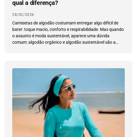
qual a diferença?
28/02/2026
Camisetas de algodão costumam entregar algo difícil de
bater: toque macio, conforto e respirabilidade. Mas quando
o assunto é moda sustentável, aparece uma dúvida
comum: algodão orgânico e algodão sustentável são a
mesma coisa? Não. Os dois buscam reduzir impactos
quando comparados ao cultivo convencional, mas fazem
isso por caminhos diferentes. O orgânico é definido […]